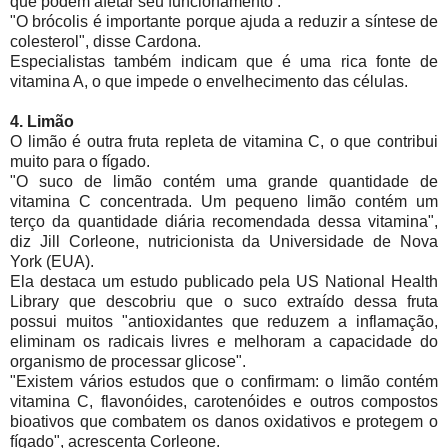
que podem afetar seu funcionamento .
"O brócolis é importante porque ajuda a reduzir a síntese de
colesterol", disse Cardona.
Especialistas também indicam que é uma rica fonte de
vitamina A, o que impede o envelhecimento das células.
4.
Limão
O limão é outra fruta repleta de vitamina C, o que contribui
muito para o fígado.
"O suco de limão contém uma grande quantidade de
vitamina C concentrada. Um pequeno limão contém um
terço da quantidade diária recomendada dessa vitamina",
diz Jill Corleone, nutricionista da Universidade de Nova
York (EUA).
Ela destaca um estudo publicado pela US National Health
Library que descobriu que o suco extraído dessa fruta
possui muitos "antioxidantes que reduzem a inflamação,
eliminam os radicais livres e melhoram a capacidade do
organismo de processar glicose".
"Existem vários estudos que o confirmam: o limão contém
vitamina C, flavonóides, carotenóides e outros compostos
bioativos que combatem os danos oxidativos e protegem o
fígado", acrescenta Corleone.