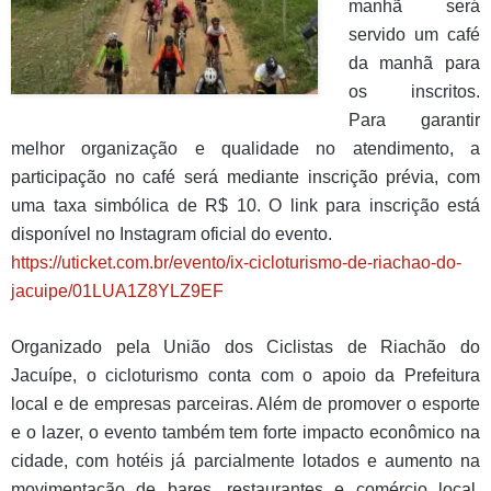
manhã será
servido um café
da manhã para
os inscritos.
Para garantir
melhor organização e qualidade no atendimento, a
participação no café será mediante inscrição prévia, com
uma taxa simbólica de R$ 10. O link para inscrição está
disponível no Instagram oficial do evento.
https://uticket.com.br/evento/ix-cicloturismo-de-riachao-do-
jacuipe/01LUA1Z8YLZ9EF
Organizado pela União dos Ciclistas de Riachão do
Jacuípe, o cicloturismo conta com o apoio da Prefeitura
local e de empresas parceiras. Além de promover o esporte
e o lazer, o evento também tem forte impacto econômico na
cidade, com hotéis já parcialmente lotados e aumento na
movimentação de bares, restaurantes e comércio local,