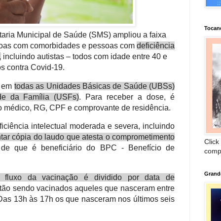
Tocan
etaria Municipal de Saúde (SMS) ampliou a faixa
ssoas com comorbidades e pessoas com
deficiência
,
incluindo autistas – todos com idade entre 40 e
s contra Covid-19.
a em
todas as Unidades Básicas de Saúde (UBSs)
e da Família (USFs)
. Para receber a dose, é
io médico, RG, CPF e comprovante de residência.
ciência intelectual moderada e severa, incluindo
tar cópia do laudo que atesta o comprometimento
Click
e que é beneficiário do BPC - Benefício de
comp
Grand
 fluxo da vacinação é dividido por data de
stão sendo vacinados aqueles que nasceram entre
 Das 13h às 17h os que nasceram nos últimos seis