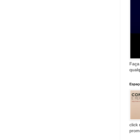
Faça
qualq
Espaç
click
prom