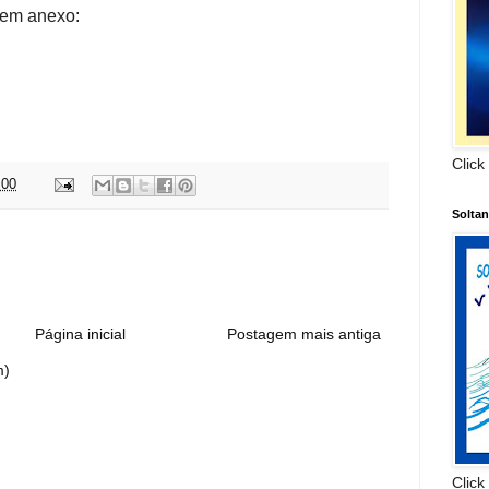
 em anexo:
Click
:00
Solta
:
Página inicial
Postagem mais antiga
m)
Click