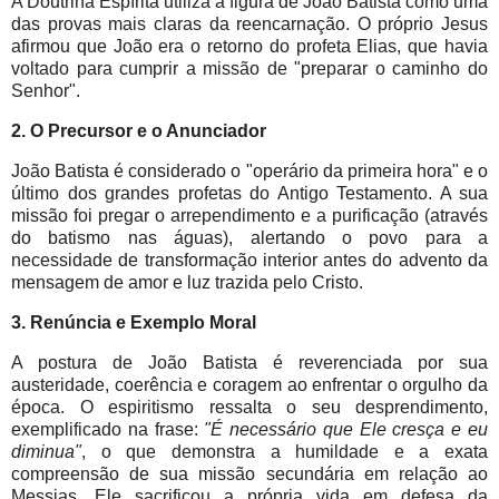
A Doutrina Espírita utiliza a figura de João Batista como uma
das provas mais claras da reencarnação. O próprio Jesus
afirmou que João era o retorno do profeta Elias, que havia
voltado para cumprir a missão de "preparar o caminho do
Senhor".
2. O Precursor e o Anunciador
João Batista é considerado o "operário da primeira hora" e o
último dos grandes profetas do Antigo Testamento. A sua
missão foi pregar o arrependimento e a purificação (através
do batismo nas águas), alertando o povo para a
necessidade de transformação interior antes do advento da
mensagem de amor e luz trazida pelo Cristo.
3. Renúncia e Exemplo Moral
A postura de João Batista é reverenciada por sua
austeridade, coerência e coragem ao enfrentar o orgulho da
época. O espiritismo ressalta o seu desprendimento,
exemplificado na frase:
"É necessário que Ele cresça e eu
diminua"
, o que demonstra a humildade e a exata
compreensão de sua missão secundária em relação ao
Messias. Ele sacrificou a própria vida em defesa da