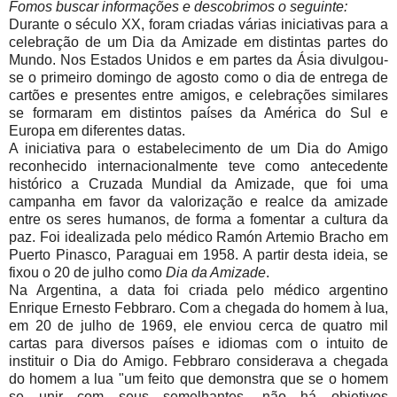
Fomos buscar informações e descobrimos o seguinte:
Durante o século XX, foram criadas várias iniciativas para a
celebração de um Dia da Amizade em distintas partes do
Mundo. Nos Estados Unidos e em partes da Ásia divulgou-
se o primeiro domingo de agosto como o dia de entrega de
cartões e presentes entre amigos, e celebrações similares
se formaram em distintos países da América do Sul e
Europa em diferentes datas.
A iniciativa para o estabelecimento de um Dia do Amigo
reconhecido internacionalmente teve como antecedente
histórico a Cruzada Mundial da Amizade, que foi uma
campanha em favor da valorização e realce da amizade
entre os seres humanos, de forma a fomentar a cultura da
paz. Foi idealizada pelo médico Ramón Artemio Bracho em
Puerto Pinasco, Paraguai em 1958. A partir desta ideia, se
fixou o 20 de julho como
Dia da Amizade
.
Na Argentina, a data foi criada pelo médico argentino
Enrique Ernesto Febbraro. Com a chegada do homem à lua,
em 20 de julho de 1969, ele enviou cerca de quatro mil
cartas para diversos países e idiomas com o intuito de
instituir o Dia do Amigo. Febbraro considerava a chegada
do homem a lua "um feito que demonstra que se o homem
se unir com seus semelhantes, não há objetivos