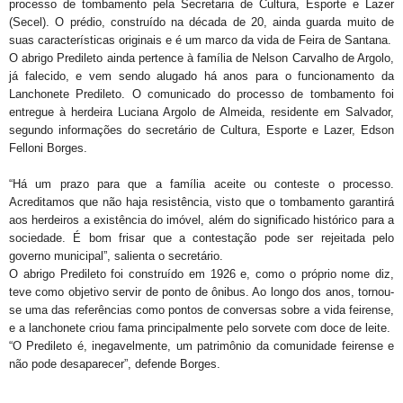
processo de tombamento pela Secretaria de Cultura, Esporte e Lazer
(Secel). O prédio, construído na década de 20, ainda guarda muito de
suas características originais e é um marco da vida de Feira de Santana.
O abrigo Predileto ainda pertence à família de Nelson Carvalho de Argolo,
já falecido, e vem sendo alugado há anos para o funcionamento da
Lanchonete Predileto. O comunicado do processo de tombamento foi
entregue à herdeira Luciana Argolo de Almeida, residente em Salvador,
segundo informações do secretário de Cultura, Esporte e Lazer, Edson
Felloni Borges.
“Há um prazo para que a família aceite ou conteste o processo.
Acreditamos que não haja resistência, visto que o tombamento garantirá
aos herdeiros a existência do imóvel, além do significado histórico para a
sociedade. É bom frisar que a contestação pode ser rejeitada pelo
governo municipal”, salienta o secretário.
O abrigo Predileto foi construído em 1926 e, como o próprio nome diz,
teve como objetivo servir de ponto de ônibus. Ao longo dos anos, tornou-
se uma das referências como pontos de conversas sobre a vida feirense,
e a lanchonete criou fama principalmente pelo sorvete com doce de leite.
“O Predileto é, inegavelmente, um patrimônio da comunidade feirense e
não pode desaparecer”, defende Borges.