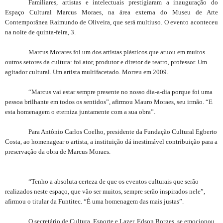
Familiares, artistas e intelectuais prestigiaram a inauguração do
Espaço Cultural Marcus Moraes, na área externa do Museu de Arte
Contemporânea Raimundo de Oliveira, que será multiuso. O evento aconteceu
na noite de quinta-feira, 3.
Marcus Morares foi um dos artistas plásticos que atuou em muitos
outros setores da cultura: foi ator, produtor e diretor de teatro, professor. Um
agitador cultural. Um artista multifacetado. Morreu em 2009.
“Marcus vai estar sempre presente no nosso dia-a-dia porque foi uma
pessoa brilhante em todos os sentidos”, afirmou Mauro Moraes, seu irmão. “E
esta homenagem o eterniza juntamente com a sua obra”.
Para Antônio Carlos Coelho, presidente da Fundação Cultural Egberto
Costa, ao homenagear o artista, a instituição dá inestimável contribuição para a
preservação da obra de Marcus Moraes.
“Tenho a absoluta certeza de que os eventos culturais que serão
realizados neste espaço, que vão ser muitos, sempre serão inspirados nele”,
afirmou o titular da Funtitec. “É uma homenagem das mais justas”.
O secretário de Cultura, Esporte e Lazer, Edson Borges, se emocionou