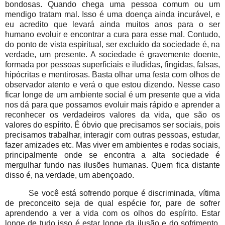
bondosas. Quando chega uma pessoa comum ou um
mendigo tratam mal. Isso é uma doença ainda incurável, e
eu acredito que levará ainda muitos anos para o ser
humano evoluir e encontrar a cura para esse mal. Contudo,
do ponto de vista espiritual, ser excluído da sociedade é, na
verdade, um presente. A sociedade é gravemente doente,
formada por pessoas superficiais e iludidas, fingidas, falsas,
hipócritas e mentirosas. Basta olhar uma festa com olhos de
observador atento e verá o que estou dizendo. Nesse caso
ficar longe de um ambiente social é um presente que a vida
nos dá para que possamos evoluir mais rápido e aprender a
reconhecer os verdadeiros valores da vida, que são os
valores do espírito. É óbvio que precisamos ser sociais, pois
precisamos trabalhar, interagir com outras pessoas, estudar,
fazer amizades etc. Mas viver em ambientes e rodas sociais,
principalmente onde se encontra a alta sociedade é
mergulhar fundo nas ilusões humanas. Quem fica distante
disso é, na verdade, um abençoado.
Se você está sofrendo porque é discriminada, vítima
de preconceito seja de qual espécie for, pare de sofrer
aprendendo a ver a vida com os olhos do espírito. Estar
longe de tudo isso é estar longe da ilusão e do sofrimento.