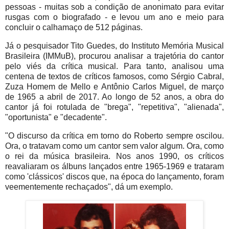
pessoas - muitas sob a condição de anonimato para evitar
rusgas com o biografado - e levou um ano e meio para
concluir o calhamaço de 512 páginas.
Já o pesquisador Tito Guedes, do Instituto Memória Musical
Brasileira (IMMuB), procurou analisar a trajetória do cantor
pelo viés da crítica musical. Para tanto, analisou uma
centena de textos de críticos famosos, como Sérgio Cabral,
Zuza Homem de Mello e Antônio Carlos Miguel, de março
de 1965 a abril de 2017. Ao longo de 52 anos, a obra do
cantor já foi rotulada de "brega", "repetitiva", "alienada",
"oportunista" e "decadente".
"O discurso da crítica em torno do Roberto sempre oscilou.
Ora, o tratavam como um cantor sem valor algum. Ora, como
o rei da música brasileira. Nos anos 1990, os críticos
reavaliaram os álbuns lançados entre 1965-1969 e trataram
como 'clássicos' discos que, na época do lançamento, foram
veementemente rechaçados", dá um exemplo.