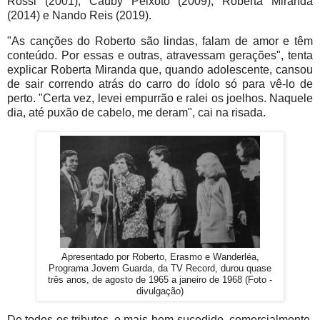
Rossi (2001), Cauby Peixoto (2009), Roberta Miranda
(2014) e Nando Reis (2019).
"As canções do Roberto são lindas, falam de amor e têm
conteúdo. Por essas e outras, atravessam gerações", tenta
explicar Roberta Miranda que, quando adolescente, cansou
de sair correndo atrás do carro do ídolo só para vê-lo de
perto. "Certa vez, levei empurrão e ralei os joelhos. Naquele
dia, até puxão de cabelo, me deram", cai na risada.
Apresentado por Roberto, Erasmo e Wanderléa,
Programa Jovem Guarda, da TV Record, durou quase
três anos, de agosto de 1965 a janeiro de 1968 (Foto -
divulgação)
De todos os tributos, o mais bem-sucedido, comercialmente,