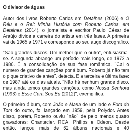
O divisor de águas
Autor dos livros Roberto Carlos em
Detalhes
(2006) e
O
Réu e o Rei: Minha História com Roberto Carlos
,
em
Detalhes
(2014), o jornalista e escritor Paulo César de
Araújo divide a carreira do artista em três fases. A primeira
vai de 1965 a 1971 e corresponde ao seu auge discográfico.
"São grandes discos. Um melhor que o outro", entusiasma-
se. A segunda abrange um período mais longo, de 1972 a
1986. É a consolidação de sua fase romântica. "Cai o
número de grandes canções por álbum. Roberto já não tem
o pique criativo de antes", detecta. E a terceira e última fase:
de 1987 até os dias atuais. "Não há nenhum grande disco,
mas ainda temos grandes canções, como
Nossa Senhora
(1993) e
Esse Cara Sou Eu
(2012)", exemplifica.
O primeiro álbum, com
João e Maria
de um lado e
Fora do
Tom
do outro, foi lançado em 1959, pela Polydor. Antes
disso, porém, Roberto ouviu "não" de pelo menos quatro
gravadoras: Chantecler, RCA, Philips e Odeon. Desde
então, lançou mais de 62 álbuns nacionais e 40