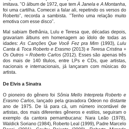
imitava. "O álbum de 1972, que tem
À Janela
e
A Montanha
,
foi uma cartilha. Comecei a falar ali, repetindo os versos do
Roberto", recorda a sambista. "Tenho uma relação muito
emotiva com esse disco".
Mal sabiam Bethânia, Lulu e Teresa que, décadas depois,
gravariam álbuns em homenagem ao ídolo de todas as
idades:
As Canções Que Você Fez pra Mim
(1993),
Lulu
Canta & Toca Roberto e Erasmo
(2013) e
Teresa Cristina +
Os Outros = Roberto Carlos
(2012). Esses são apenas três
dos mais de 140 títulos, entre LPs e CDs, que artistas,
nacionais e internacionais, já lançaram com músicas do
artista.
De Elvis a Sinatra
O pioneiro do gênero foi
Sônia Mello Interpreta Roberto e
Erasmo Carlos
, lançado pela gravadora Odeon no distante
ano de 1975. De lá para cá, um número incontável de
artistas, dos mais diferentes gêneros e estilos, seguiram o
exemplo da cantora pernambucana: Nara Leão (1978),
Waldick Soriano (1984), Roberto Leal (1999), Padre Marcelo