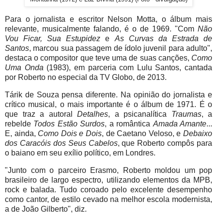
Para o jornalista e escritor Nelson Motta, o álbum mais
relevante, musicalmente falando, é o de 1969. "Com
Não
Vou Ficar, Sua Estupidez
e
As Curvas da Estrada de
Santos
, marcou sua passagem de ídolo juvenil para adulto",
destaca o compositor que teve uma de suas canções,
Como
Uma Onda
(1983), em parceria com Lulu Santos, cantada
por Roberto no especial da TV Globo, de 2013.
Tárik de Souza pensa diferente. Na opinião do jornalista e
crítico musical, o mais importante é o álbum de 1971. É o
que traz a autoral
Detalhes
, a psicanalítica
Traumas
, a
rebelde
Todos Estão Surdos
, a romântica
Amada Amante
...
E, ainda,
Como Dois e Dois
, de Caetano Veloso, e
Debaixo
dos Caracóis dos Seus Cabelos
, que Roberto compôs para
o baiano em seu exílio político, em Londres.
"Junto com o parceiro Erasmo, Roberto moldou um pop
brasileiro de largo espectro, utilizando elementos da MPB,
rock e balada. Tudo coroado pelo excelente desempenho
como cantor, de estilo cevado na melhor escola modernista,
a de João Gilberto", diz.