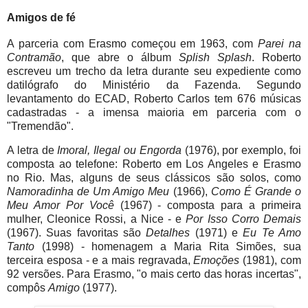
Amigos de fé
A parceria com Erasmo começou em 1963, com
Parei na
Contramão
, que abre o álbum
Splish Splash
. Roberto
escreveu um trecho da letra durante seu expediente como
datilógrafo do Ministério da Fazenda. Segundo
levantamento do ECAD, Roberto Carlos tem 676 músicas
cadastradas - a imensa maioria em parceria com o
"Tremendão".
A letra de
Imoral, Ilegal ou Engorda
(1976), por exemplo, foi
composta ao telefone: Roberto em Los Angeles e Erasmo
no Rio. Mas, alguns de seus clássicos são solos, como
Namoradinha de Um Amigo Meu
(1966),
Como É Grande o
Meu Amor Por Você
(1967) - composta para a primeira
mulher, Cleonice Rossi, a Nice - e
Por Isso Corro Demais
(1967). Suas favoritas são
Detalhes
(1971) e
Eu Te Amo
Tanto
(1998) - homenagem a Maria Rita Simões, sua
terceira esposa - e a mais regravada,
Emoções
(1981), com
92 versões. Para Erasmo, "o mais certo das horas incertas",
compôs
Amigo
(1977).