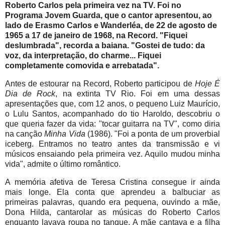
Roberto Carlos pela primeira vez na TV. Foi no
Programa Jovem Guarda, que o cantor apresentou, ao
lado de Erasmo Carlos e Wanderléa, de 22 de agosto de
1965 a 17 de janeiro de 1968, na Record. "Fiquei
deslumbrada", recorda a baiana. "Gostei de tudo: da
voz, da interpretação, do charme... Fiquei
completamente comovida e arrebatada".
Antes de estourar na Record, Roberto participou de
Hoje É
Dia de Rock
, na extinta TV Rio. Foi em uma dessas
apresentações que, com 12 anos, o pequeno Luiz Maurício,
o Lulu Santos, acompanhado do tio Haroldo, descobriu o
que queria fazer da vida: "tocar guitarra na TV", como diria
na canção
Minha Vida
(1986). "Foi a ponta de um proverbial
iceberg. Entramos no teatro antes da transmissão e vi
músicos ensaiando pela primeira vez. Aquilo mudou minha
vida", admite o último romântico.
A memória afetiva de Teresa Cristina consegue ir ainda
mais longe. Ela conta que aprendeu a balbuciar as
primeiras palavras, quando era pequena, ouvindo a mãe,
Dona Hilda, cantarolar as músicas do Roberto Carlos
enquanto lavava roupa no tanque. A mãe cantava e a filha