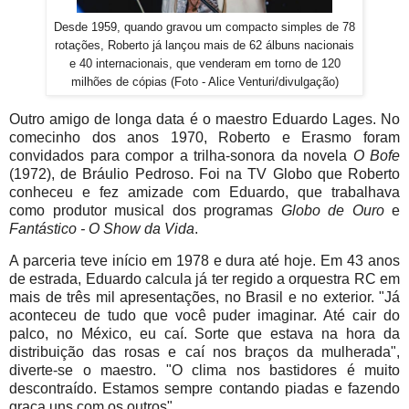
Desde 1959, quando gravou um compacto simples de 78
rotações, Roberto já lançou mais de 62 álbuns nacionais
e 40 internacionais, que venderam em torno de 120
milhões de cópias (Foto - Alice Venturi/divulgação)
Outro amigo de longa data é o maestro Eduardo Lages. No
comecinho dos anos 1970, Roberto e Erasmo foram
convidados para compor a trilha-sonora da novela
O Bofe
(1972), de Bráulio Pedroso. Foi na TV Globo que Roberto
conheceu e fez amizade com Eduardo, que trabalhava
como produtor musical dos programas
Globo de Ouro
e
Fantástico - O Show da Vida
.
A parceria teve início em 1978 e dura até hoje. Em 43 anos
de estrada, Eduardo calcula já ter regido a orquestra RC em
mais de três mil apresentações, no Brasil e no exterior. "Já
aconteceu de tudo que você puder imaginar. Até cair do
palco, no México, eu caí. Sorte que estava na hora da
distribuição das rosas e caí nos braços da mulherada",
diverte-se o maestro. "O clima nos bastidores é muito
descontraído. Estamos sempre contando piadas e fazendo
graça uns com os outros".