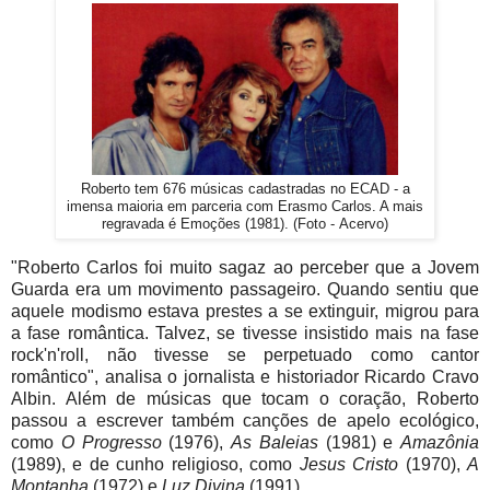
Roberto tem 676 músicas cadastradas no ECAD - a
imensa maioria em parceria com Erasmo Carlos. A mais
regravada é Emoções (1981). (Foto -
Acervo)
"Roberto Carlos foi muito sagaz ao perceber que a Jovem
Guarda era um movimento passageiro. Quando sentiu que
aquele modismo estava prestes a se extinguir, migrou para
a fase romântica. Talvez, se tivesse insistido mais na fase
rock'n'roll, não tivesse se perpetuado como cantor
romântico", analisa o jornalista e historiador Ricardo Cravo
Albin. Além de músicas que tocam o coração, Roberto
passou a escrever também canções de apelo ecológico,
como
O Progresso
(1976),
As Baleias
(1981) e
Amazônia
(1989), e de cunho religioso, como
Jesus Cristo
(1970),
A
Montanha
(1972) e
Luz Divina
(1991).