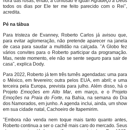
hora das rosas, então, a confusão é igual! Agradeço a Deus
todos os dias por Ele ter me feito parecido com o Rei",
acredita.
Pé na tábua
Para tristeza de Evanney, Roberto Carlos já avisou que,
para evitar aglomeração, não pretende aparecer na janela
de casa para saudar a multidão na calçada. "A Globo fez
vários convites para o Roberto participar da programação.
Mas, neste momento, ele não se sente seguro para sair de
casa", explica Dody.
Para 2022, Roberto já tem três turnês agendadas: uma para
o México, em fevereiro; outra pelos EUA, em abril; e uma
terceira pela Europa, prevista para julho. Além disso, há o
Projeto
Emoções em Alto Mar
, em março, e o Projeto
Emoções na Praia do Forte
, na Bahia, na semana do Dia
dos Namorados, em junho. A agenda inclui, ainda, um show
em sua cidade natal, Cachoeiro de Itapemirim.
"Embora não venda nem toque mais tanto quanto antes,
Roberto continua a ser o cachê mais caro do mercado. Seus