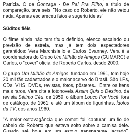
Patrícia. O de
Gonzaga - De Pai Pra Filho
, a título de
comparação, teve seis. "No caso do Roberto, ele não vetou
nada. Apenas esclareceu fatos e sugeriu ideias".
Súditos fiéis
O filme ainda não tem título definido, elenco escalado ou
previsão de estreia, mas já tem dois espectadores
garantidos: Vera Marchisiello e Carlos Evanney. Vera é a
coordenadora do Grupo
Um Milhão de Amigos
(GUMARC) e
Carlos, o "cover" oficial de Roberto Carlos, desde 2000.
O grupo
Um Milhão de Amigos
, fundado em 1991, tem hoje
20 mil fãs cadastrados e o maior acervo do Brasil. São LPs,
CDs, VHS, DVDs, revistas, fotos, pôsteres... Entre os itens
mais raros, Vera cita a fotonovela
Assim Quis o Destino
, da
revista
Sétimo Céu
, de 1959; o álbum
Louco Por Você
, fora
de catálogo, de 1961; e até um álbum de figurinhas,
Ídolos
da TV
, dos anos 1960.
"A maior extravagância que cometi foi 'capturar' um fio de
cabelo do Roberto que estava solto sobre a camisa dele.
Guardo até hoje em um estojo transparente lacrado",