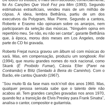
foi
As Canções Que Você Fez pra Mim
(1993). Segundo
estimativas extraoficiais, vendeu mais de um milhão de
cópias. A ideia, lembra Bethânia, partiu de um dos
executivos da Polygram, Max Pierre. Segundo a cantora,
Roberto e Erasmo não opinaram sobre os arranjos, nem
participaram da seleção das músicas. "Ninguém opina em
repertório meu. Se não, eu não sei cantar", garante Bethânia
que, à época, morou dois meses em Los Angeles, onde
parte do CD foi gravada.
Roberto Frejat nunca gravou um álbum só com músicas do
xará. Mas, em compensação, produziu um songbook:
Rei
(1994), que reuniu grandes nomes do rock nacional, como
Skank (
É Proibido Fumar
), Cássia Eller (
Parei na
Contramão
) e Blitz (
Sentado à Beira do Caminho
). Com o
Barão, ele cantou
Quando
(1967).
"Sou muito fã da fase mais rock'n'roll dos anos 1960. Mas,
qualquer pessoa sensata sabe que o talento dele não
acabou ali. Tem grandes canções gravadas nos anos 1970,
quando fez a transição de Elvis Presley para Frank Sinatra",
analisa o cantor, compositor e guitarrista.