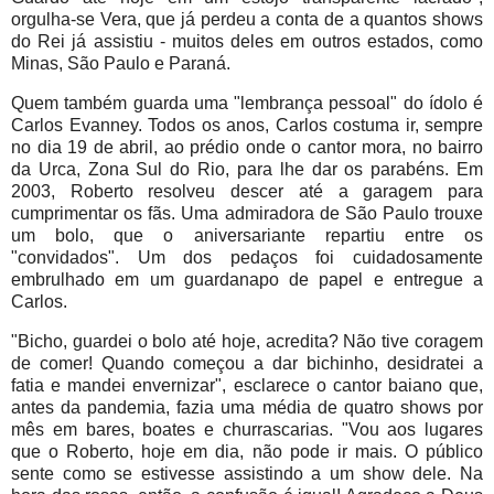
orgulha-se Vera, que já perdeu a conta de a quantos shows
do Rei já assistiu - muitos deles em outros estados, como
Minas, São Paulo e Paraná.
Quem também guarda uma "lembrança pessoal" do ídolo é
Carlos Evanney. Todos os anos, Carlos costuma ir, sempre
no dia 19 de abril, ao prédio onde o cantor mora, no bairro
da Urca, Zona Sul do Rio, para lhe dar os parabéns. Em
2003, Roberto resolveu descer até a garagem para
cumprimentar os fãs. Uma admiradora de São Paulo trouxe
um bolo, que o aniversariante repartiu entre os
"convidados". Um dos pedaços foi cuidadosamente
embrulhado em um guardanapo de papel e entregue a
Carlos.
"Bicho, guardei o bolo até hoje, acredita? Não tive coragem
de comer! Quando começou a dar bichinho, desidratei a
fatia e mandei envernizar", esclarece o cantor baiano que,
antes da pandemia, fazia uma média de quatro shows por
mês em bares, boates e churrascarias. "Vou aos lugares
que o Roberto, hoje em dia, não pode ir mais. O público
sente como se estivesse assistindo a um show dele. Na