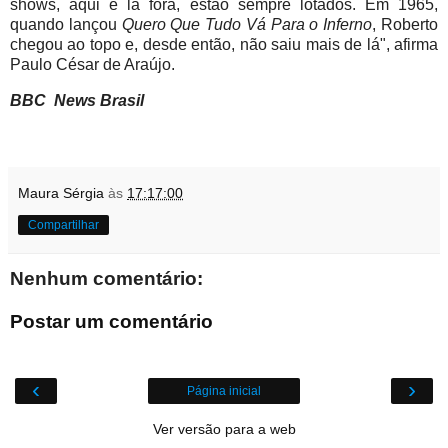
shows, aqui e lá fora, estão sempre lotados. Em 1965,
quando lançou
Quero Que Tudo Vá Para o Inferno
, Roberto
chegou ao topo e, desde então, não saiu mais de lá", afirma
Paulo César de Araújo.
BBC News Brasil
Maura Sérgia
às
17:17:00
Compartilhar
Nenhum comentário:
Postar um comentário
‹
›
Página inicial
Ver versão para a web