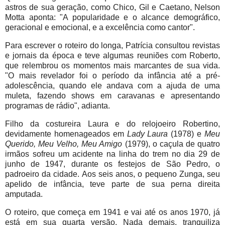
astros de sua geração, como Chico, Gil e Caetano, Nelson
Motta aponta: "A popularidade e o alcance demográfico,
geracional e emocional, e a excelência como cantor".
Para escrever o roteiro do longa, Patrícia consultou revistas
e jornais da época e teve algumas reuniões com Roberto,
que relembrou os momentos mais marcantes de sua vida.
"O mais revelador foi o período da infância até a pré-
adolescência, quando ele andava com a ajuda de uma
muleta, fazendo shows em caravanas e apresentando
programas de rádio", adianta.
Filho da costureira Laura e do relojoeiro Robertino,
devidamente homenageados em
Lady Laura
(1978) e
Meu
Querido, Meu Velho, Meu Amigo
(1979), o caçula de quatro
irmãos sofreu um acidente na linha do trem no dia 29 de
junho de 1947, durante os festejos de São Pedro, o
padroeiro da cidade. Aos seis anos, o pequeno Zunga, seu
apelido de infância, teve parte de sua perna direita
amputada.
O roteiro, que começa em 1941 e vai até os anos 1970, já
está em sua quarta versão. Nada demais, tranquiliza