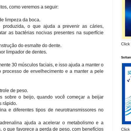
itos, como veremos a seguir:
 de limpeza da boca.
é produzida, o que ajuda a prevenir as cáries,
tar as bactérias nocivas presentes na superfície
Click
nstrução do esmalte do dente.
hor limpador de dentes.
Solta
mente 30 músculos faciais, e isso ajuda a manter o
 o processo de envelhecimento e a manter a pele
trole de peso.
s sobre o beijo, quando você começar a beijar
 rápido.
na e diferentes tipos de neurotransmissores no
drenalina ajuda a acelerar o metabolismo e a
, o que favorece a perda de peso, com benefícios
Click