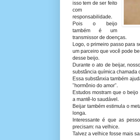
isso tem de ser feito
com
responsabilidade.
Pois o beijo
também é um
transmissor de doenças.
Logo, o primeiro passo para s
um parceiro que você pode bei
desse beijo.
Durante o ato de beijar, nos
substância química chamada d
Essa substânxia também ajuda
"hormônio do amor".
Estudos mostram que o beijo p
a mantê-lo saudável.
Beijar também estimula o met
longa.
Interessante é que as pes
precisam: na velhice.
Talvez a velhice fosse mais s