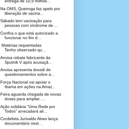
entrega de 10,9 milhõe...
Na OMS, Queiroga faz apelo por
liberação de vacina...
Sábado tem vacinação para
pessoas com síndrome de ...
Confira o que está autorizado a
funcionar no fim d...
Matérias requentadas
Tenho observado qu...
Anvisa rebate fabricante da
Sputnik V após acusaçã...
Anvisa apresenta dossiê de
questionamentos sobre a...
Força Nacional vai apoiar o
Ibama em ações na Amaz...
Feira aguarda chegada de novas
doses para ampliar ...
Ação solidária “Uma Rede por
Todos” arrecadará ali...
Cordelista Jurivaldo Alves lança
documentário nest...