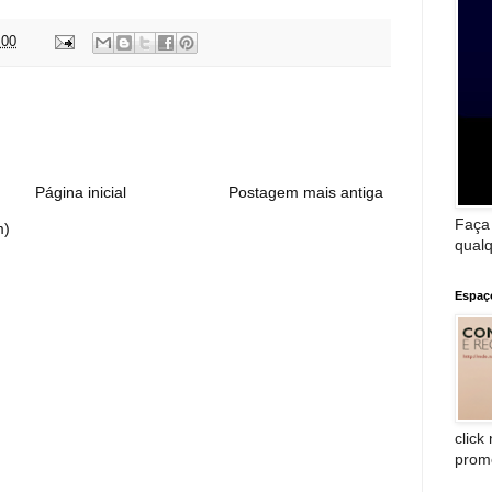
:00
:
Página inicial
Postagem mais antiga
Faça
m)
qualq
Espaç
click
prom