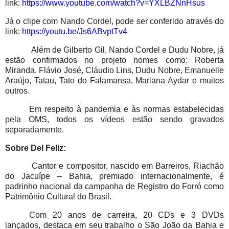
link:
https://www.youtube.com/watch?v=YXLBZNnHsus
Já o clipe com Nando Cordel, pode ser conferido através do
link:
https://youtu.be/Js6ABvptTv4
Além de Gilberto Gil, Nando Cordel e Dudu Nobre, já
estão confirmados no projeto nomes como: Roberta
Miranda, Flávio José, Cláudio Lins, Dudu Nobre, Emanuelle
Araújo, Tatau, Tato do Falamansa, Mariana Aydar e muitos
outros.
Em respeito à pandemia e às normas estabelecidas
pela OMS, todos os vídeos estão sendo gravados
separadamente.
Sobre Del Feliz:
Cantor e compositor, nascido em Barreiros, Riachão
do Jacuípe – Bahia, premiado internacionalmente, é
padrinho nacional da campanha de Registro do Forró como
Patrimônio Cultural do Brasil.
Com 20 anos de carreira, 20 CDs e 3 DVDs
lançados, destaca em seu trabalho o São João da Bahia e