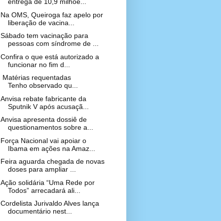
entrega de 10,9 milhõe...
Na OMS, Queiroga faz apelo por
liberação de vacina...
Sábado tem vacinação para
pessoas com síndrome de ...
Confira o que está autorizado a
funcionar no fim d...
Matérias requentadas
Tenho observado qu...
Anvisa rebate fabricante da
Sputnik V após acusaçã...
Anvisa apresenta dossiê de
questionamentos sobre a...
Força Nacional vai apoiar o
Ibama em ações na Amaz...
Feira aguarda chegada de novas
doses para ampliar ...
Ação solidária “Uma Rede por
Todos” arrecadará ali...
Cordelista Jurivaldo Alves lança
documentário nest...