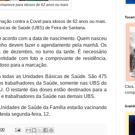
permanece para idosos de 62 anos ou mais
Tocan
ação contra a Covid para idosos de 62 anos ou mais.
icas de Saúde (UBS) de Feira de Santana.
 acordo com a data de nascimento. Quem nasceu
junho devem fazer o agendamento pela manhã. Os
1 de dezembro, no turno da tarde. É necessário
ntidade com foto e comprovante de residência.
idoso para a marcação.
em todas as Unidades Básicas de Saúde. São 475
nos trabalhadores da Saúde, somente nas UBS do
Click
. O restante das doses estão destinados para a
comp
 e trabalhadores da Saúde nas demais UBS.
Grand
 Unidades de Saúde da Família estarão vacinando
desta segunda-feira, 12.
:00