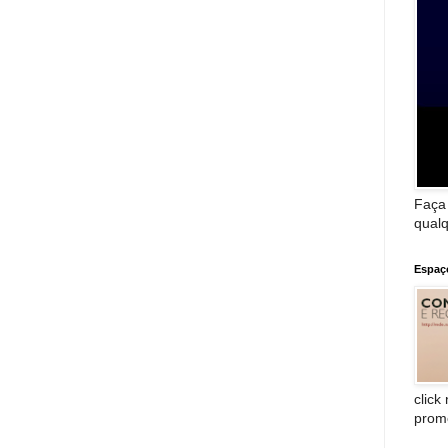
Faça
qualq
Espaç
click
prom