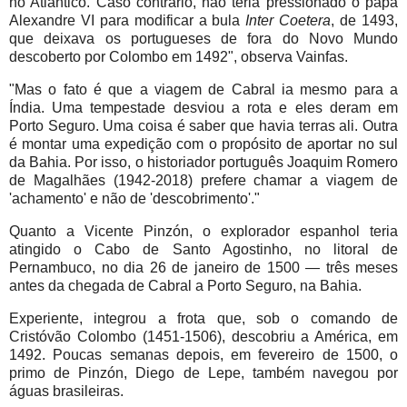
no Atlântico. Caso contrário, não teria pressionado o papa
Alexandre VI para modificar a bula
Inter Coetera
, de 1493,
que deixava os portugueses de fora do Novo Mundo
descoberto por Colombo em 1492", observa Vainfas.
"Mas o fato é que a viagem de Cabral ia mesmo para a
Índia. Uma tempestade desviou a rota e eles deram em
Porto Seguro. Uma coisa é saber que havia terras ali. Outra
é montar uma expedição com o propósito de aportar no sul
da Bahia. Por isso, o historiador português Joaquim Romero
de Magalhães (1942-2018) prefere chamar a viagem de
'achamento' e não de 'descobrimento'."
Quanto a Vicente Pinzón, o explorador espanhol teria
atingido o Cabo de Santo Agostinho, no litoral de
Pernambuco, no dia 26 de janeiro de 1500 — três meses
antes da chegada de Cabral a Porto Seguro, na Bahia.
Experiente, integrou a frota que, sob o comando de
Cristóvão Colombo (1451-1506), descobriu a América, em
1492. Poucas semanas depois, em fevereiro de 1500, o
primo de Pinzón, Diego de Lepe, também navegou por
águas brasileiras.