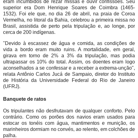
eram incumbidos de rezar missas e ouvir confissões. Seu
superior era Dom Henrique Soares de Coimbra (1465-
1532). Foi ele que, no dia 26 de abril, na praia de Coroa
Vermelha, no litoral da Bahia, celebrou a primeira missa no
Brasil, assistida de perto pela tripulação e, ao longe, por
cerca de 200 indígenas.
"Devido à escassez de água e comida, as condições de
vida a bordo eram muito ruins. A mortalidade, em geral,
girava em torno de 2% a 3% da tripulação, mas podia
ultrapassar os 10% do total. Assim, os doentes eram logo
aconselhados a se confessar e a receber a extrema-unção",
relata Antônio Carlos Jucá de Sampaio, diretor do Instituto
de História da Universidade Federal do Rio de Janeiro
(UFRJ).
Banquete de ratos
Os tripulantes não desfrutavam de qualquer conforto. Pelo
contrário. Como os porões dos navios eram usados para
estocar os tonéis com água, mantimentos e munição, os
marinheiros dormiam no convés, ao relento, em colchões de
palha.