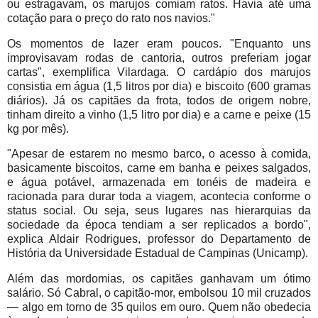
ou estragavam, os marujos comiam ratos. Havia até uma
cotação para o preço do rato nos navios."
Os momentos de lazer eram poucos. "Enquanto uns
improvisavam rodas de cantoria, outros preferiam jogar
cartas", exemplifica Vilardaga. O cardápio dos marujos
consistia em água (1,5 litros por dia) e biscoito (600 gramas
diários). Já os capitães da frota, todos de origem nobre,
tinham direito a vinho (1,5 litro por dia) e a carne e peixe (15
kg por mês).
"Apesar de estarem no mesmo barco, o acesso à comida,
basicamente biscoitos, carne em banha e peixes salgados,
e água potável, armazenada em tonéis de madeira e
racionada para durar toda a viagem, acontecia conforme o
status social. Ou seja, seus lugares nas hierarquias da
sociedade da época tendiam a ser replicados a bordo",
explica Aldair Rodrigues, professor do Departamento de
História da Universidade Estadual de Campinas (Unicamp).
Além das mordomias, os capitães ganhavam um ótimo
salário. Só Cabral, o capitão-mor, embolsou 10 mil cruzados
— algo em torno de 35 quilos em ouro. Quem não obedecia