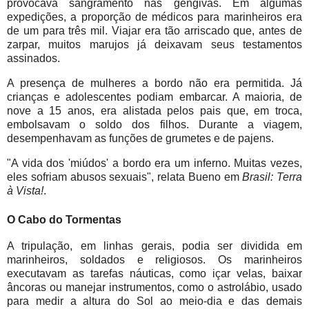
provocava sangramento nas gengivas. Em algumas
expedições, a proporção de médicos para marinheiros era
de um para três mil. Viajar era tão arriscado que, antes de
zarpar, muitos marujos já deixavam seus testamentos
assinados.
A presença de mulheres a bordo não era permitida. Já
crianças e adolescentes podiam embarcar. A maioria, de
nove a 15 anos, era alistada pelos pais que, em troca,
embolsavam o soldo dos filhos. Durante a viagem,
desempenhavam as funções de grumetes e de pajens.
"A vida dos 'miúdos' a bordo era um inferno. Muitas vezes,
eles sofriam abusos sexuais", relata Bueno em
Brasil: Terra
à Vista!
.
O Cabo do Tormentas
A tripulação, em linhas gerais, podia ser dividida em
marinheiros, soldados e religiosos. Os marinheiros
executavam as tarefas náuticas, como içar velas, baixar
âncoras ou manejar instrumentos, como o astrolábio, usado
para medir a altura do Sol ao meio-dia e das demais