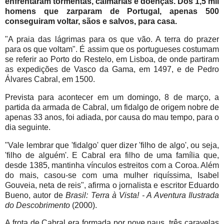
enfrentaram tormentas, calmarias e doenças. Dos 1,5 mil
homens que zarparam de Portugal, apenas 500
conseguiram voltar, sãos e salvos, para casa.
"A praia das lágrimas para os que vão. A terra do prazer
para os que voltam". É assim que os portugueses costumam
se referir ao Porto do Restelo, em Lisboa, de onde partiram
as expedições de Vasco da Gama, em 1497, e de Pedro
Álvares Cabral, em 1500.
Prevista para acontecer em um domingo, 8 de março, a
partida da armada de Cabral, um fidalgo de origem nobre de
apenas 33 anos, foi adiada, por causa do mau tempo, para o
dia seguinte.
"Vale lembrar que 'fidalgo' quer dizer 'filho de algo', ou seja,
'filho de alguém'. E Cabral era filho de uma família que,
desde 1385, mantinha vínculos estreitos com a Coroa. Além
do mais, casou-se com uma mulher riquíssima, Isabel
Gouveia, neta de reis", afirma o jornalista e escritor Eduardo
Bueno, autor de
Brasil: Terra à Vista! - A Aventura Ilustrada
do Descobrimento
(2000).
A frota de Cabral era formada por nove naus, três caravelas