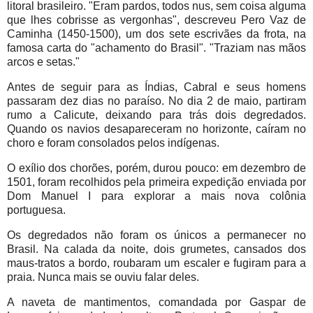
litoral brasileiro. "Eram pardos, todos nus, sem coisa alguma
que lhes cobrisse as vergonhas", descreveu Pero Vaz de
Caminha (1450-1500), um dos sete escrivães da frota, na
famosa carta do "achamento do Brasil". "Traziam nas mãos
arcos e setas."
Antes de seguir para as Índias, Cabral e seus homens
passaram dez dias no paraíso. No dia 2 de maio, partiram
rumo a Calicute, deixando para trás dois degredados.
Quando os navios desapareceram no horizonte, caíram no
choro e foram consolados pelos indígenas.
O exílio dos chorões, porém, durou pouco: em dezembro de
1501, foram recolhidos pela primeira expedição enviada por
Dom Manuel I para explorar a mais nova colônia
portuguesa.
Os degredados não foram os únicos a permanecer no
Brasil. Na calada da noite, dois grumetes, cansados dos
maus-tratos a bordo, roubaram um escaler e fugiram para a
praia. Nunca mais se ouviu falar deles.
A naveta de mantimentos, comandada por Gaspar de