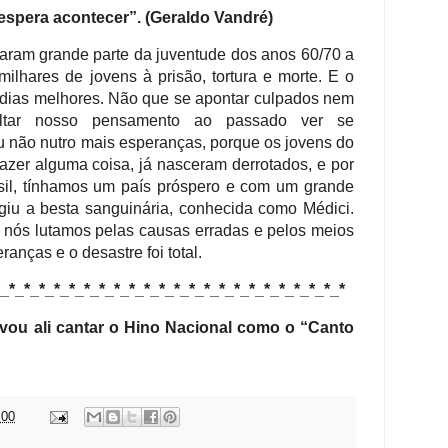
espera acontecer”. (Geraldo Vandré)
aram grande parte da juventude dos anos 60/70 a
ilhares de jovens à prisão, tortura e morte. E o
 dias melhores. Não que se apontar culpados nem
oltar nosso pensamento ao passado ver se
 não nutro mais esperanças, porque os jovens do
azer alguma coisa, já nasceram derrotados, e por
sil, tínhamos um país próspero e com um grande
urgiu a besta sanguinária, conhecida como Médici.
 nós lutamos pelas causas erradas e pelos meios
anças e o desastre foi total.
*_*_*_*_*_*_*_*_*_*_*_*_*_*_*_*_*_*_*_*_*_*_*_*
 vou ali cantar o Hino Nacional como o “Canto
:00