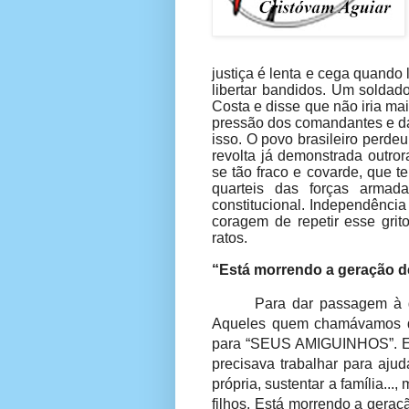
justiça é lenta e cega quando
libertar bandidos. Um soldad
Costa e disse que não iria mai
pressão dos comandantes e da
isso. O povo brasileiro perde
revolta já demonstrada outro
se tão fraco e covarde, que 
quarteis das forças armad
constitucional. Independência
coragem de repetir esse gr
ratos.
“Está morrendo a geração de
Para dar passagem à g
Aqueles quem chamávamos 
para “SEUS AMIGUINHOS”. Es
precisava trabalhar para ajud
própria, sustentar a família..
filhos. Está morrendo a gera