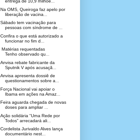
entrega de 10,9 milhõe...
Na OMS, Queiroga faz apelo por
liberação de vacina...
Sábado tem vacinação para
pessoas com síndrome de ...
Confira o que está autorizado a
funcionar no fim d...
Matérias requentadas
Tenho observado qu...
Anvisa rebate fabricante da
Sputnik V após acusaçã...
Anvisa apresenta dossiê de
questionamentos sobre a...
Força Nacional vai apoiar o
Ibama em ações na Amaz...
Feira aguarda chegada de novas
doses para ampliar ...
Ação solidária “Uma Rede por
Todos” arrecadará ali...
Cordelista Jurivaldo Alves lança
documentário nest...