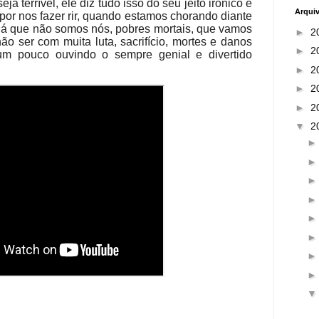
ja terrível, ele diz tudo isso do seu jeito irônico e
Arqui
or nos fazer rir, quando estamos chorando diante
 já que não somos nós, pobres mortais, que vamos
►
2
não ser com muita luta, sacrifício, mortes e danos
►
2
 um pouco ouvindo o sempre genial e divertido
►
2
►
2
►
2
▼
2