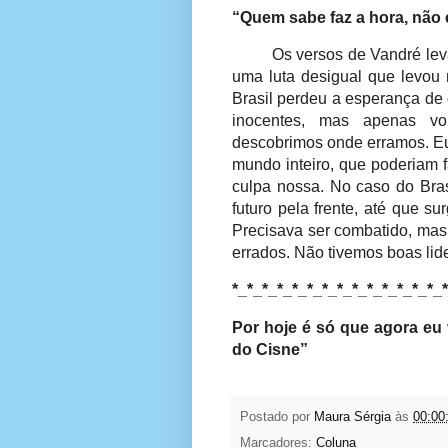
“Quem sabe faz a hora, não 
Os versos de Vandré lev
uma luta desigual que levou m
Brasil perdeu a esperança de
inocentes, mas apenas v
descobrimos onde erramos. Eu
mundo inteiro, que poderiam f
culpa nossa. No caso do Bra
futuro pela frente, até que s
Precisava ser combatido, mas
errados. Não tivemos boas lider
*_*_*_*_*_*_*_*_*_*_*_*_*_*_
Por hoje é só que agora eu
do Cisne”
Postado por
Maura Sérgia
às
00:00
Marcadores:
Coluna