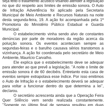
seja feito o tratamento acústico visando atender a legislação
no que diz respeito aos limites de emissão sonora. O Auto
de Infração Advertência foi aplicado pela Secretaria
Municipal de Meio Ambiente e Recursos Naturais na noite
desta segunda-feira, 19. A ação foi acompanhada pela 1ª
Promotoria do Ministério Público Estadual e Guarda
Municipal.
O estabelecimento vinha sendo alvo de constantes
denúncias por parte de moradores da região acerca da
poluição sonora. Os eventos aconteciam sempre as
segundas-feiras e o barulho causava sérios transtornos a
vizinhança. A ação foi coordenada pelo secretário de Meio
Ambiente, Maurício Carvalho.
Ele explica que o estabelecimento deve se adequar
para atender ao que prevê a legislação. "A noite o limite de
emissão sonora é de 60 decibéis. Entretanto esta casa de
eventos sempre extrapolava esse índice. Por isso emitimos
o Auto de Infração e o estabelecimento deverá se adequar
para voltar a funcionar dentro do que determina a lei",
declarou.
O secretário acrescenta ainda que a Operação Feira
Quer Silêncio vem sendo realizada constantemente.
"Somente no último final de semana resultou em duas