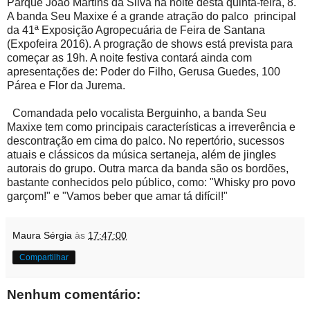
Parque João Martins da Silva na noite desta quinta-feira, 8.
A banda Seu Maxixe é a grande atração do palco principal
da 41ª Exposição Agropecuária de Feira de Santana
(Expofeira 2016). A progração de shows está prevista para
começar as 19h. A noite festiva contará ainda com
apresentações de: Poder do Filho, Gerusa Guedes, 100
Párea e Flor da Jurema.
Comandada pelo vocalista Berguinho, a banda Seu
Maxixe tem como principais características a irreverência e
descontração em cima do palco. No repertório, sucessos
atuais e clássicos da música sertaneja, além de jingles
autorais do grupo. Outra marca da banda são os bordões,
bastante conhecidos pelo público, como: "Whisky pro povo
garçom!" e "Vamos beber que amar tá difícil!"
Maura Sérgia
às
17:47:00
Compartilhar
Nenhum comentário: