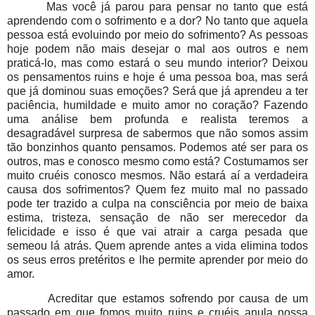
Mas você já parou para pensar no tanto que está
aprendendo com o sofrimento e a dor? No tanto que aquela
pessoa está evoluindo por meio do sofrimento? As pessoas
hoje podem não mais desejar o mal aos outros e nem
praticá-lo, mas como estará o seu mundo interior? Deixou
os pensamentos ruins e hoje é uma pessoa boa, mas será
que já dominou suas emoções? Será que já aprendeu a ter
paciência, humildade e muito amor no coração? Fazendo
uma análise bem profunda e realista teremos a
desagradável surpresa de sabermos que não somos assim
tão bonzinhos quanto pensamos. Podemos até ser para os
outros, mas e conosco mesmo como está? Costumamos ser
muito cruéis conosco mesmos. Não estará aí a verdadeira
causa dos sofrimentos? Quem fez muito mal no passado
pode ter trazido a culpa na consciência por meio de baixa
estima, tristeza, sensação de não ser merecedor da
felicidade e isso é que vai atrair a carga pesada que
semeou lá atrás. Quem aprende antes a vida elimina todos
os seus erros pretéritos e lhe permite aprender por meio do
amor.
Acreditar que estamos sofrendo por causa de um
passado em que fomos muito ruins e cruéis anula nossa