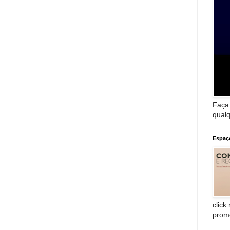
Faça
qualq
Espaç
click
prom