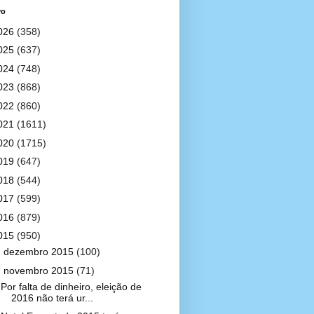
vo
026
(358)
025
(637)
024
(748)
023
(868)
022
(860)
021
(1611)
020
(1715)
019
(647)
018
(544)
017
(599)
016
(879)
015
(950)
►
dezembro 2015
(100)
▼
novembro 2015
(71)
Por falta de dinheiro, eleição de
2016 não terá ur...