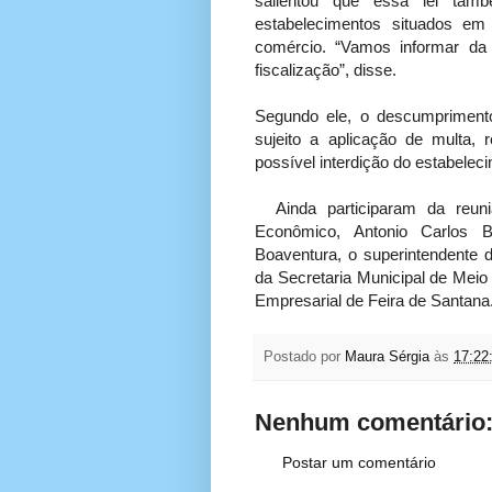
salientou que essa lei tamb
estabelecimentos situados em
comércio. “Vamos informar da e
fiscalização”, disse.
Segundo ele, o descumprimento 
sujeito a aplicação de multa
possível interdição do estabelec
Ainda participaram da reuniã
Econômico, Antonio Carlos B
Boaventura, o superintendente d
da Secretaria Municipal de Meio
Empresarial de Feira de Santana
Postado por
Maura Sérgia
às
17:22
Nenhum comentário
Postar um comentário