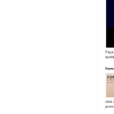
Faça
qualq
Espaç
click
prom