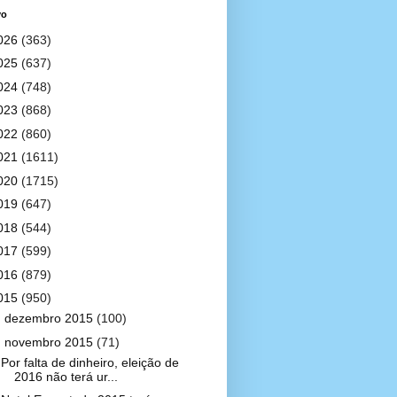
vo
026
(363)
025
(637)
024
(748)
023
(868)
022
(860)
021
(1611)
020
(1715)
019
(647)
018
(544)
017
(599)
016
(879)
015
(950)
►
dezembro 2015
(100)
▼
novembro 2015
(71)
Por falta de dinheiro, eleição de
2016 não terá ur...