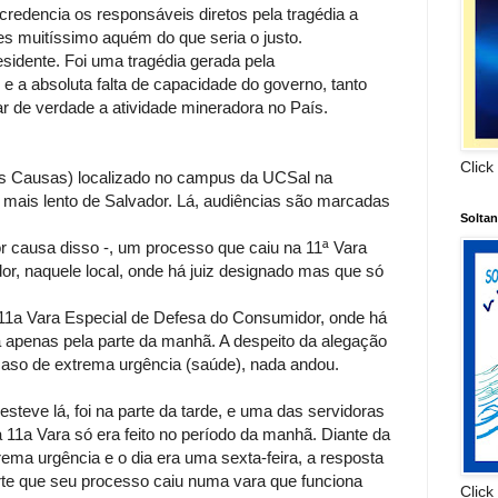
credencia os responsáveis diretos pela tragédia a
s muitíssimo aquém do que seria o justo.
esidente. Foi uma tragédia gerada pela
e a absoluta falta de capacidade do governo, tanto
zar de verdade a atividade mineradora no País.
Click
s Causas) localizado no campus da UCSal na
 mais lento de Salvador. Lá, audiências são marcadas
Solta
r causa disso -, um processo que caiu na 11ª Vara
r, naquele local, onde há juiz designado mas que só
11a Vara Especial de Defesa do Consumidor, onde há
a apenas pela parte da manhã. A despeito da alegação
caso de extrema urgência (saúde), nada andou.
steve lá, foi na parte da tarde, e uma das servidoras
 11a Vara só era feito no período da manhã. Diante da
ema urgência e o dia era uma sexta-feira, a resposta
orte que seu processo caiu numa vara que funciona
Click