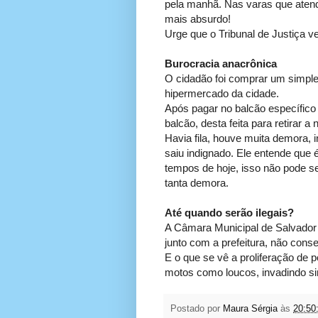
pela manhã. Nas varas que aten
mais absurdo!
Urge que o Tribunal de Justiça v
Burocracia anacrônica
O cidadão foi comprar um simpl
hipermercado da cidade.
Após pagar no balcão específico pa
balcão, desta feita para retirar a n
Havia fila, houve muita demora, 
saiu indignado. Ele entende que
tempos de hoje, isso não pode se
tanta demora.
Até quando serão ilegais?
A Câmara Municipal de Salvador 
junto com a prefeitura, não cons
E o que se vê a proliferação de 
motos como loucos, invadindo sin
Postado por
Maura Sérgia
às
20:50