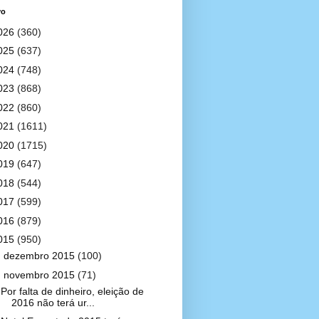
vo
026
(360)
025
(637)
024
(748)
023
(868)
022
(860)
021
(1611)
020
(1715)
019
(647)
018
(544)
017
(599)
016
(879)
015
(950)
►
dezembro 2015
(100)
▼
novembro 2015
(71)
Por falta de dinheiro, eleição de
2016 não terá ur...