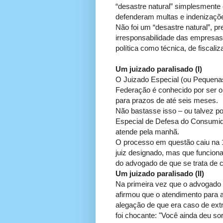
“desastre natural” simplesmente 
defenderam multas e indenizaçõe
Não foi um “desastre natural”, pr
irresponsabilidade das empresas 
política como técnica, de fiscali
Um juizado paralisado (I)
O Juizado Especial (ou Pequena
Federação é conhecido por ser o
para prazos de até seis meses.
Não bastasse isso – ou talvez po
Especial de Defesa do Consumido
atende pela manhã.
O processo em questão caiu na 
juiz designado, mas que funcion
do advogado de que se trata de 
Um juizado paralisado (II)
Na primeira vez que o advogado e
afirmou que o atendimento para a
alegação de que era caso de extr
foi chocante: "Você ainda deu s