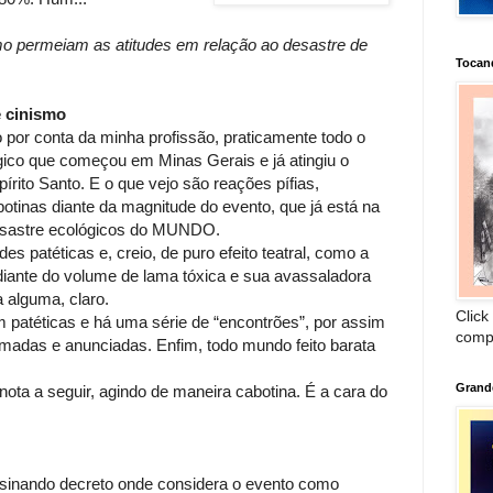
o permeiam as atitudes em relação ao desastre de
Tocan
e cinismo
or conta da minha profissão, praticamente todo o
ógico que começou em Minas Gerais e já atingiu o
pírito Santo. E o que vejo são reações pífias,
otinas diante da magnitude do evento, que já está na
desastre ecológicos do MUNDO.
es patéticas e, creio, de puro efeito teatral, como a
s diante do volume de lama tóxica e sua avassaladora
 alguma, claro.
Click
patéticas e há uma série de “encontrões”, por assim
comp
tomadas e anunciadas. Enfim, todo mundo feito barata
Grand
ta a seguir, agindo de maneira cabotina. É a cara do
ssinando decreto onde considera o evento como