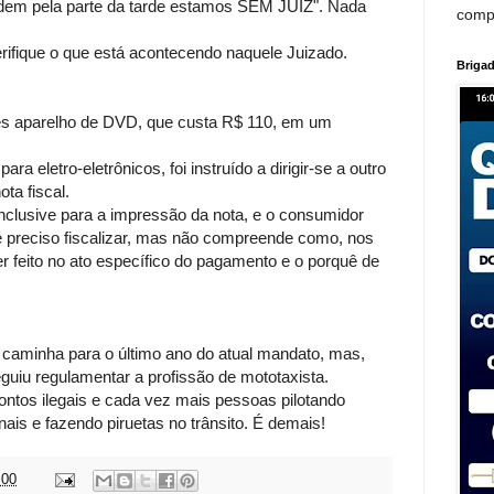
dem pela parte da tarde estamos SEM JUIZ". Nada
comp
erifique o que está acontecendo naquele Juizado.
Brigad
es aparelho de DVD, que custa R$ 110, em um
ra eletro-eletrônicos, foi instruído a dirigir-se a outro
ota fiscal.
inclusive para a impressão da nota, e o consumidor
 é preciso fiscalizar, mas não compreende como, nos
r feito no ato específico do pagamento e o porquê de
caminha para o último ano do atual mandato, mas,
eguiu regulamentar a profissão de mototaxista.
pontos ilegais e cada vez mais pessoas pilotando
ais e fazendo piruetas no trânsito. É demais!
:00