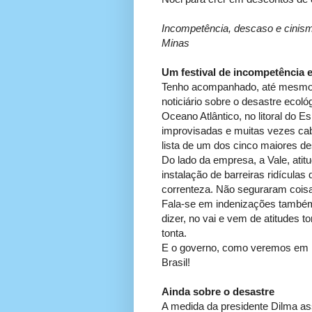
Incompetência, descaso e cinism
Minas
Um festival de incompetência 
Tenho acompanhado, até mesmo p
noticiário sobre o desastre ecol
Oceano Atlântico, no litoral do Es
improvisadas e muitas vezes cab
lista de um dos cinco maiores 
Do lado da empresa, a Vale, atitud
instalação de barreiras ridícula
correnteza. Não seguraram coisa
Fala-se em indenizações também 
dizer, no vai e vem de atitudes 
tonta.
E o governo, como veremos em no
Brasil!
Ainda sobre o desastre
A medida da presidente Dilma a