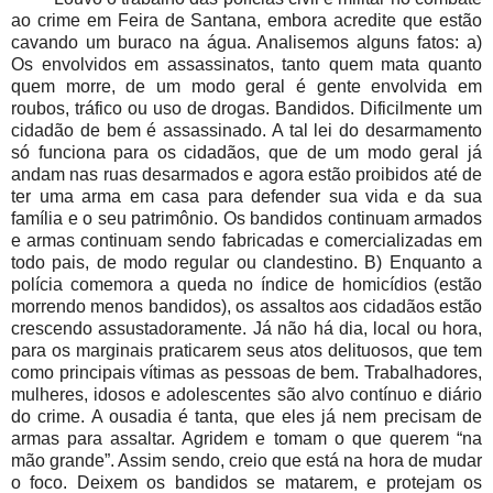
ao crime em Feira de Santana, embora acredite que estão
cavando um buraco na água. Analisemos alguns fatos: a)
Os envolvidos em assassinatos, tanto quem mata quanto
quem morre, de um modo geral é gente envolvida em
roubos, tráfico ou uso de drogas. Bandidos. Dificilmente um
cidadão de bem é assassinado. A tal lei do desarmamento
só funciona para os cidadãos, que de um modo geral já
andam nas ruas desarmados e agora estão proibidos até de
ter uma arma em casa para defender sua vida e da sua
família e o seu patrimônio. Os bandidos continuam armados
e armas continuam sendo fabricadas e comercializadas em
todo pais, de modo regular ou clandestino. B) Enquanto a
polícia comemora a queda no índice de homicídios (estão
morrendo menos bandidos), os assaltos aos cidadãos estão
crescendo assustadoramente. Já não há dia, local ou hora,
para os marginais praticarem seus atos delituosos, que tem
como principais vítimas as pessoas de bem. Trabalhadores,
mulheres, idosos e adolescentes são alvo contínuo e diário
do crime. A ousadia é tanta, que eles já nem precisam de
armas para assaltar. Agridem e tomam o que querem “na
mão grande”. Assim sendo, creio que está na hora de mudar
o foco. Deixem os bandidos se matarem, e protejam os