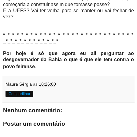
começaria a construir assim que tomasse posse?
E a UEFS? Vai ter verba para se manter ou vai fechar de
vez?
*_*_*_*_*_*_*_*_*_*_*_*_*_*_*_*_*_*_*_*_*_*_*_*_*_*_*_*_*
_*_*_*_*_*_*_*_*_*_*_*_*
Por hoje é só que agora eu ali perguntar ao
desgovernador da Bahia o que é que ele tem contra o
povo feirense.
Maura Sérgia
às
18:26:00
Compartilhar
Nenhum comentário:
Postar um comentário