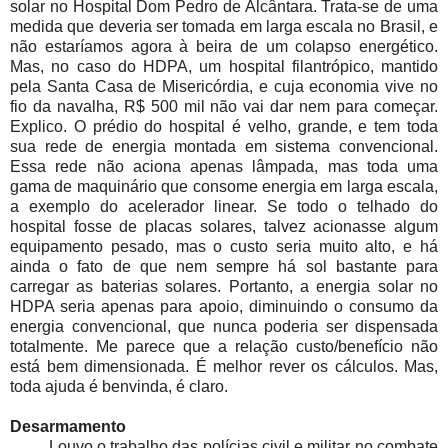
solar no Hospital Dom Pedro de Alcântara. Trata-se de uma
medida que deveria ser tomada em larga escala no Brasil, e
não estaríamos agora à beira de um colapso energético.
Mas, no caso do HDPA, um hospital filantrópico, mantido
pela Santa Casa de Misericórdia, e cuja economia vive no
fio da navalha, R$ 500 mil não vai dar nem para começar.
Explico. O prédio do hospital é velho, grande, e tem toda
sua rede de energia montada em sistema convencional.
Essa rede não aciona apenas lâmpada, mas toda uma
gama de maquinário que consome energia em larga escala,
a exemplo do acelerador linear. Se todo o telhado do
hospital fosse de placas solares, talvez acionasse algum
equipamento pesado, mas o custo seria muito alto, e há
ainda o fato de que nem sempre há sol bastante para
carregar as baterias solares. Portanto, a energia solar no
HDPA seria apenas para apoio, diminuindo o consumo da
energia convencional, que nunca poderia ser dispensada
totalmente. Me parece que a relação custo/benefício não
está bem dimensionada. É melhor rever os cálculos. Mas,
toda ajuda é benvinda, é claro.
Desarmamento
Louvo o trabalho das polícias civil e militar no combate