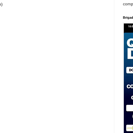
comp
m)
Brigad