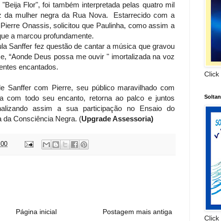
"Beija Flor", foi também interpretada pelas quatro mil
z da mulher negra da Rua Nova. Estarrecido com a
 Pierre Onassis, solicitou que Paulinha, como assim a
ue a marcou profundamente.
la Sanffer fez questão de cantar a música que gravou
ce, “Aonde Deus possa me ouvir " imortalizada na voz
entes encantados.
Click
e Sanffer com Pierre, seu público maravilhado com
Solta
la com todo seu encanto, retorna ao palco e juntos
inalizando assim a sua participação no Ensaio do
 da Consciência Negra. (
Upgrade Assessoria)
:00
:
Página inicial
Postagem mais antiga
Click