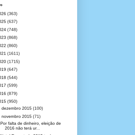
vo
026
(363)
025
(637)
024
(748)
023
(868)
022
(860)
021
(1611)
020
(1715)
019
(647)
018
(544)
017
(599)
016
(879)
015
(950)
►
dezembro 2015
(100)
▼
novembro 2015
(71)
Por falta de dinheiro, eleição de
2016 não terá ur...