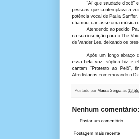
"Aí que saudade d'ocê" e 
pessoas que contemplava a vo
potência vocal de Paula Sanffer,
chamou, cantasse uma música q
Atendendo ao pedido, Pau
na sua inscrição para o The Voi
de Vander Lee, deixando os pres
Após um longo abraço d
essa bela voz, súplica biz e e
cantam "Protesto ao Pelô", f
Afrodisíacos comemorando o Dia
Postado por
Maura Sérgia
às
13:55
Nenhum comentário
Postar um comentário
Postagem mais recente