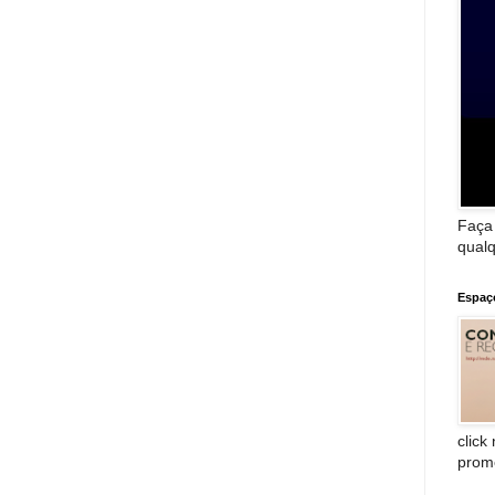
Faça
qualq
Espaç
click
prom