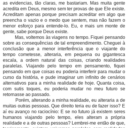
as evidencias, tão claras, me bastariam. Mas muita gente
acredita em Deus, mesmo sem ter provas de que Ele existe.
Acreditam apenas porque precisam acreditar em algo que
preencha o vazio e o medo que sentem, mas não fazem o
menor esforço para entende-lo. Eu, e mais um monte de
gente, sabe porque Deus existe.
Mas, voltemos às viagens no tempo. Fiquei pensando
sobre as consequências de tal empreendimento. Cheguei à
conclusão que a menor interferência que o viajante do
tempo cometesse, alteraria, em pequena ou gigantesca
escala, a ordem natural das coisas, criando realidades
paralelas. Viajando pelo tempo em pensamento, fiquei
pensando em que coisas eu poderia interferir para mudar o
curso da história, e pude imaginar um infinito de cenários
alternativos para a minha realidade de hoje. Quanta coisa,
com sutis toques, eu poderia mudar no meu futuro se
retornasse ao passado.
Porém, alterando a minha realidade, eu alteraria a de
muitas outras pessoas. Que direito teria eu de fazer isso? E
aí eu avanço no raciocínio: E se no futuro já existem seres
humanos viajando pelo tempo, eles alteram a própria
realidade e a de outras pessoas? Lembrei-me então de que,