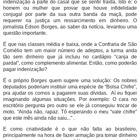
indenização à parte do casal que se sentir traída. Isto é: o
homem ou mulher que provar que houve infidelidade
conjugal por parte da sua outra banda da maçã, pode
requerer na justiça um ressarcimento em dinheiro. O
jornalista Edson Borges, ao saber da notícia, levantou uma
questão importante.
É que nas classes média e baixa, onde a Confraria de São
Cornélio tem um maior número de adeptos, a turma anda
tão sem dinheiro que já incluiu no cardápio “canja de
pardal”, como complemento alimentar. Então, como poderão
pagar indenização?
É o próprio Borges quem sugere uma solução: Os nobres
deputados poderiam instituir uma espécie de “Bolsa Chifre”,
pra ajudar os cornos a pagarem suas dívidas.
Aí eu fiquei
imaginando algumas situações. Por exemplo: O cara no
escritório pergunta pro outro se ele já conseguiu trocar de
moto. “Ainda não, rapaz. Tô esperando o meu “vale chifre”
que este mês ainda não saiu...” .
E como criatividade é o que não falta ao brasileiro,
principalmente na hora de fazer armação pra tomar dinheiro