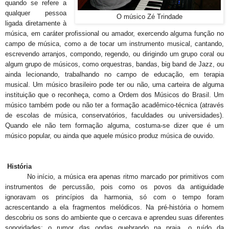
quando se refere a
qualquer pessoa
O músico Zé Trindade
ligada diretamente à
música, em caráter profissional ou amador, exercendo alguma função no
campo de música, como a de tocar um instrumento musical, cantando,
escrevendo arranjos, compondo, regendo, ou dirigindo um grupo coral ou
algum grupo de músicos, como orquestras, bandas, big band de Jazz, ou
ainda lecionando, trabalhando no campo de educação, em terapia
musical. Um músico brasileiro pode ter ou não, uma carteira de alguma
instituição que o reconheça, como a Ordem dos Músicos do Brasil. Um
músico também pode ou não ter a formação acadêmico-técnica (através
de escolas de música, conservatórios, faculdades ou universidades).
Quando ele não tem formação alguma, costuma-se dizer que é um
músico popular, ou ainda que aquele músico produz música de ouvido.
História
No início, a música era apenas ritmo marcado por primitivos com
instrumentos de percussão, pois como os povos da antiguidade
ignoravam os princípios da harmonia, só com o tempo foram
acrescentando a ela fragmentos melódicos. Na pré-história o homem
descobriu os sons do ambiente que o cercava e aprendeu suas diferentes
sonoridades: o rumor das ondas quebrando na praia, o ruído da