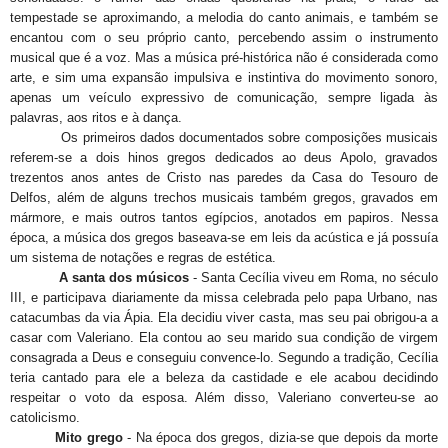
tempestade se aproximando, a melodia do canto animais, e também se
encantou com o seu próprio canto, percebendo assim o instrumento
musical que é a voz. Mas a música pré-histórica não é considerada como
arte, e sim uma expansão impulsiva e instintiva do movimento sonoro,
apenas um veículo expressivo de comunicação, sempre ligada às
palavras, aos ritos e à dança.
Os primeiros dados documentados sobre composições musicais
referem-se a dois hinos gregos dedicados ao deus Apolo, gravados
trezentos anos antes de Cristo nas paredes da Casa do Tesouro de
Delfos, além de alguns trechos musicais também gregos, gravados em
mármore, e mais outros tantos egípcios, anotados em papiros. Nessa
época, a música dos gregos baseava-se em leis da acústica e já possuía
um sistema de notações e regras de estética.
A santa dos músicos
- Santa Cecília viveu em Roma, no século
III, e participava diariamente da missa celebrada pelo papa Urbano, nas
catacumbas da via Ápia. Ela decidiu viver casta, mas seu pai obrigou-a a
casar com Valeriano. Ela contou ao seu marido sua condição de virgem
consagrada a Deus e conseguiu convence-lo. Segundo a tradição, Cecília
teria cantado para ele a beleza da castidade e ele acabou decidindo
respeitar o voto da esposa. Além disso, Valeriano converteu-se ao
catolicismo.
Mito grego
- Na época dos gregos, dizia-se que depois da morte