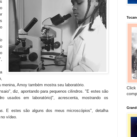
as
mo
r
Tocan
s
o
o
o
ao
,
a
o,
 menina, Amoy também mostra seu laboratório.
Click
saio", diz, apontando para pequenos cilindros. "E estes são
comp
dro usados em laboratório)", acrescenta, mostrando os
Grand
as. E estes são alguns dos meus microscópios", detalha
 no vídeo.