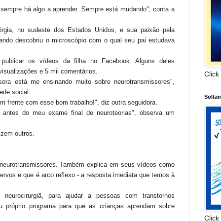
 sempre há algo a aprender. Sempre está mudando", conta a
rgia, no sudeste dos Estados Unidos, e sua paixão pela
ando descobriu o microscópio com o qual seu pai estudava
ublicar os vídeos da filha no Facebook. Alguns deles
visualizações e 5 mil comentários.
Click
sora está me ensinando muito sobre neurotransmissores",
ede social.
Solta
em frente com esse bom trabalho!", diz outra seguidora.
o antes do meu exame final de neuroteorias", observa um
dizem outros.
 neurotransmissores. Também explica em seus vídeos como
ervos e que é arco reflexo - a resposta imediata que temos à
 neurocirurgiã, para ajudar a pessoas com transtornos
u próprio programa para que as crianças aprendam sobre
Click