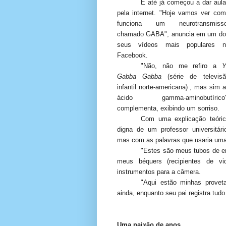
E até já começou a dar aul
pela internet. "Hoje vamos ver co
funciona um neurotransmisso
chamado GABA", anuncia em um do
seus vídeos mais populares n
Facebook.
"Não, não me refiro a
Y
Gabba Gabba
(série de televisã
infantil norte-americana) , mas sim 
ácido gamma-aminobutírico"
complementa, exibindo um sorriso.
Com uma explicação teóric
digna de um professor universitári
mas com as palavras que usaria uma
"Estes são meus tubos de en
meus béquers (recipientes de vi
instrumentos para a câmera.
"Aqui estão minhas provet
ainda, enquanto seu pai registra tudo
Uma paixão de anos