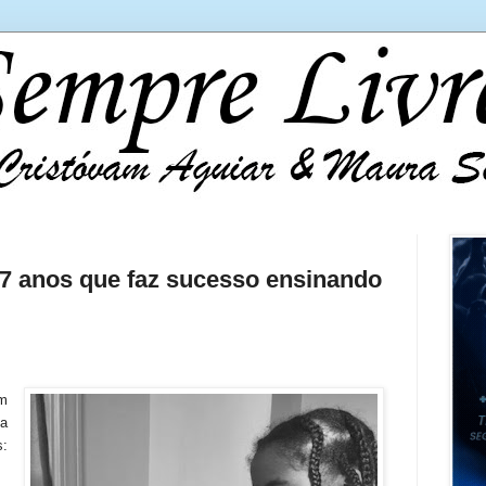
e 7 anos que faz sucesso ensinando
m
la
s: