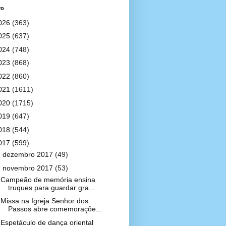
vo
026
(363)
025
(637)
024
(748)
023
(868)
022
(860)
021
(1611)
020
(1715)
019
(647)
018
(544)
017
(599)
►
dezembro 2017
(49)
▼
novembro 2017
(53)
Campeão de memória ensina
truques para guardar gra...
Missa na Igreja Senhor dos
Passos abre comemoraçõe...
Espetáculo de dança oriental