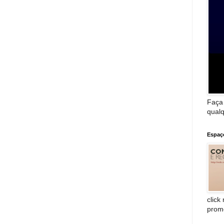
Faça
qualq
Espaç
click
prom