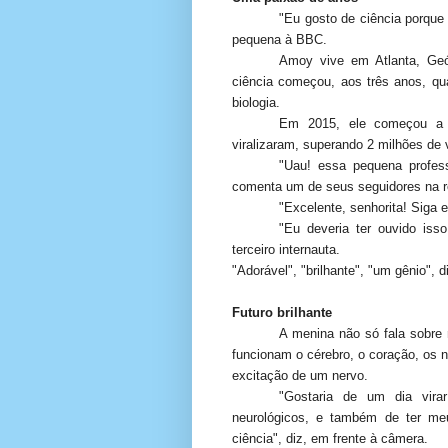
"Eu gosto de ciência porque
pequena à BBC.
Amoy vive em Atlanta, Geó
ciência começou, aos três anos, qu
biologia.
Em 2015, ele começou a p
viralizaram, superando 2 milhões de 
"Uau! essa pequena profes
comenta um de seus seguidores na r
"Excelente, senhorita! Siga 
"Eu deveria ter ouvido iss
terceiro internauta.
"Adorável", "brilhante", "um gênio", 
Futuro brilhante
A menina não só fala sobre
funcionam o cérebro, o coração, os n
excitação de um nervo.
"Gostaria de um dia virar
neurológicos, e também de ter me
ciência", diz, em frente à câmera.