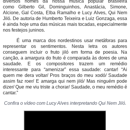
diversos nomes da nossa música popular brasileira
como Gilberto Gil, Dominguinhos, Anastácia, Simone,
Alcione, Gal Costa, Elba Ramalho e Lucy Alves, Qui Nem
Jiló. De autoria de Humberto Teixeira e Luiz Gonzaga, essa
é ainda hoje uma das músicas mais tocadas, especialmente
nos festejos juninos.
É uma marca dos nordestinos usar metáforas para
representar os sentimentos. Nesta letra os autores
conseguem incluir o fruto jiló em forma de poesia. Na
canção, a amargura do fruto é comparada às dores de uma
saudade. E os compositores trazem um remédio
interessante para “amenizar” essa saudade: cantar! “Ai
quem me dera voltar/ Pros braços do meu xodó/ Saudade
assim faz roer/ E amarga qui nem jiló/ Mas ninguém pode
dizer/ Que me viu triste a chorar/ Saudade, o meu remédio é
cantar.”
Confira o vídeo com Lucy Alves interpretando Qui Nem Jiló.