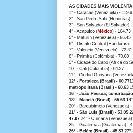
AS CIDADES MAIS VIOLENT
1° - Caracas (Venezuela) - 119.8
2° - San Pedro Sula (Honduras) -
3° - San Salvador (El Salvador) -
4° - Acapulco (
México
) - 104.73
5° - Maturín (Venezuela) - 86.45
6° - Distrito Central (Honduras) -
7° - Valencia (Venezuela) - 72.31
8° - Palmira (Colômbia) - 70.88
9° - Cidade do Cabo (África do Su
10° - Cali (Colômbia) - 64.27
11° - Ciudad Guayana (Venezuela
12° - Fortaleza (Brasil) - 60.77
1
metropolitana (Brasil) - 60.63
15
16° - João Pessoa; conurbação (
18° - Maceió (Brasil) - 55.63
19° 
20° - Barquisimeto (Venezuela) -
21° - São Luís (Brasil) - 53.05
22
47.87
24° - Cumaná (Venezuela) 
25° - Guatemala (Guatemala) - 4
26° - Belém (Brasil) - 45.83
27° 