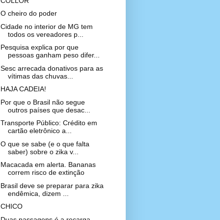
COLLOR
O cheiro do poder
Cidade no interior de MG tem
todos os vereadores p...
Pesquisa explica por que
pessoas ganham peso difer...
Sesc arrecada donativos para as
vítimas das chuvas...
HAJA CADEIA!
Por que o Brasil não segue
outros países que desac...
Transporte Público: Crédito em
cartão eletrônico a...
O que se sabe (e o que falta
saber) sobre o zika v...
Macacada em alerta. Bananas
correm risco de extinção
Brasil deve se preparar para zika
endêmica, dizem ...
CHICO
Duas passagens é a recarga