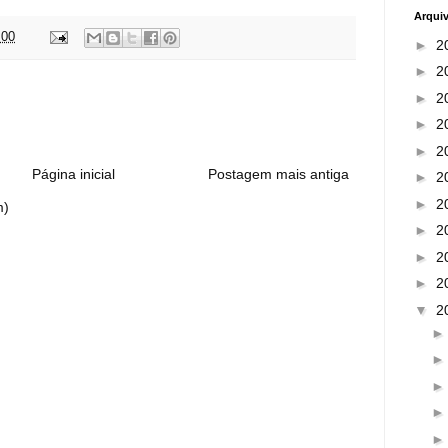
Arqui
:00
►
2
►
2
:
►
2
►
2
►
2
Página inicial
Postagem mais antiga
►
2
►
2
m)
►
2
►
2
►
2
▼
2