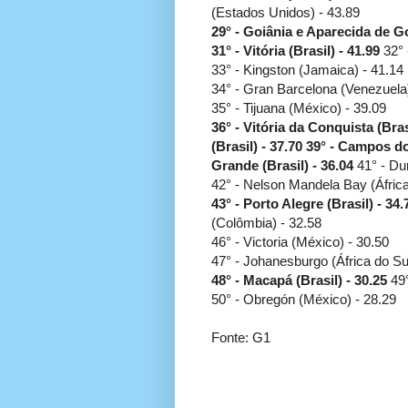
(Estados Unidos) - 43.89
29° - Goiânia e Aparecida de Go
31° - Vitória (Brasil) - 41.99
32° 
33° - Kingston (Jamaica) - 41.14
34° - Gran Barcelona (Venezuela)
35° - Tijuana (México) - 39.09
36° - Vitória da Conquista (Bras
(Brasil) - 37.70
39° - Campos dos
Grande (Brasil) - 36.04
41° - Dur
42° - Nelson Mandela Bay (África
43° - Porto Alegre (Brasil) - 34.
(Colômbia) - 32.58
46° - Victoria (México) - 30.50
47° - Johanesburgo (África do Sul
48° - Macapá (Brasil) - 30.25
49°
50° - Obregón (México) - 28.29
Fonte: G1