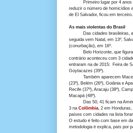
Primeiro lugar por 4 anos s
reduzir o número de homicídios e
de El Salvador, ficou em terceiro.
As mais violentas do Brasil
Das cidades brasileiras, a pri
seguida vem Natal, em 13º, Salv
(conurbação), em 16º.
Belo Horizonte, que figurava n
contrário aconteceu com 3 cidade
entraram na de 2015: Feira de Sa
Goytacazes (39º).
Também aparecem Maceió (18º 
(23º), Belém (26º), Goiânia e Apar
Recife (37º), Aracaju (38º), Campi
Macapá (48º).
Das 50, 41 ficam na América L
3 na
Colômbia
, 2 em Honduras,
países com cidades na lista for
O estudo é feito com base em da
metodologia é explica, país por p