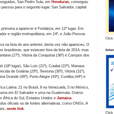
eguidos, San Pedro Sula, em
Honduras
, conseguiu
 passou para o segundo lugar. San Salvador, capital
meira a aparecer é Fortaleza, em 12º lugar. Em
ador e região metropolitana, em 14º, e João Pessoa
Click
a lista do ano anterior, desta vez não apareceu. O
s brasileiras, que estavam fora da lista de 2014, mas
Solta
ntana (27º), Vitória da Conquista (36º) e Campos dos
lugar), São Luís (21º), Cuiabá (22º), Manaus
ecida de Goiânia (29º), Teresina (30º), Vitória (31º),
na Grande (40º), Porto Alegre (43º), Curitiba (44º) e
atina: 21 no Brasil, 8 na Venezuela, 5 no México,
 uma em El Salvador e uma na Guatemala. Outros
am África do Sul, Estados Unidos e
Jamaica
.
dos oficiais ou de fontes alternativas, como ONGs. A
aís,
neste link
.
Click