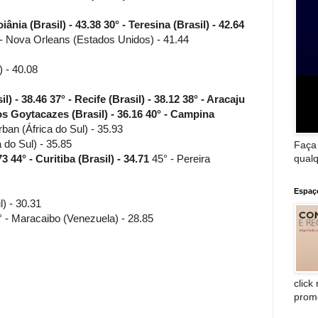
iânia (Brasil) - 43.38
30° - Teresina (Brasil) - 42.64
- Nova Orleans (Estados Unidos) - 41.44
 - 40.08
il) - 38.46
37° - Recife (Brasil) - 38.12
38° - Aracaju
 Goytacazes (Brasil) - 36.16
40° - Campina
ban (África do Sul) - 35.93
 do Sul) - 35.85
Faça
qualq
73
44° - Curitiba (Brasil) - 34.71
45° - Pereira
Espaç
) - 30.31
 - Maracaibo (Venezuela) - 28.85
click
prom