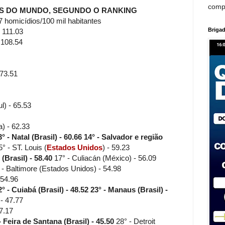
comp
AS DO MUNDO, SEGUNDO O RANKING
7 homicídios/100 mil habitantes
Brigad
 111.03
 108.54
 73.51
l) - 65.53
) - 62.33
3° - Natal (Brasil) - 60.66
14° - Salvador e região
° - ST. Louis (
Estados Unidos
) - 59.23
Brasil) - 58.40
17° - Culiacán (México) - 56.09
- Baltimore (Estados Unidos) - 54.98
 54.96
° - Cuiabá (Brasil) - 48.52
23° - Manaus (Brasil) -
- 47.77
7.17
- Feira de Santana (Brasil) - 45.50
28° - Detroit