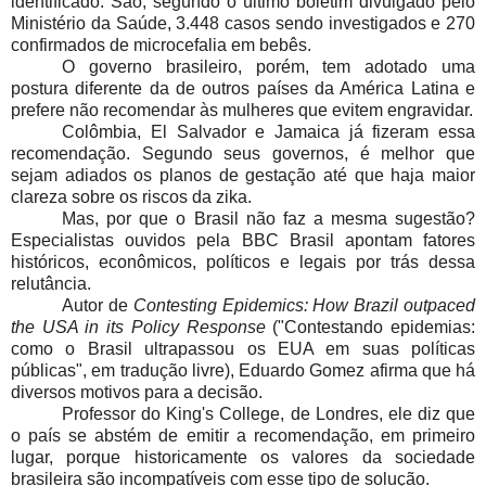
identificado. São, segundo o último boletim divulgado pelo
Ministério da Saúde, 3.448 casos sendo investigados e 270
confirmados de microcefalia em bebês.
O governo brasileiro, porém, tem adotado uma
postura diferente da de outros países da América Latina e
prefere não recomendar às mulheres que evitem engravidar.
Colômbia, El Salvador e Jamaica já fizeram essa
recomendação. Segundo seus governos, é melhor que
sejam adiados os planos de gestação até que haja maior
clareza sobre os riscos da zika.
Mas, por que o Brasil não faz a mesma sugestão?
Especialistas ouvidos pela BBC Brasil apontam fatores
históricos, econômicos, políticos e legais por trás dessa
relutância.
Autor de
Contesting Epidemics: How Brazil outpaced
the USA in its Policy Response
("Contestando epidemias:
como o Brasil ultrapassou os EUA em suas políticas
públicas", em tradução livre), Eduardo Gomez afirma que há
diversos motivos para a decisão.
Professor do King's College, de Londres, ele diz que
o país se abstém de emitir a recomendação, em primeiro
lugar, porque historicamente os valores da sociedade
brasileira são incompatíveis com esse tipo de solução.