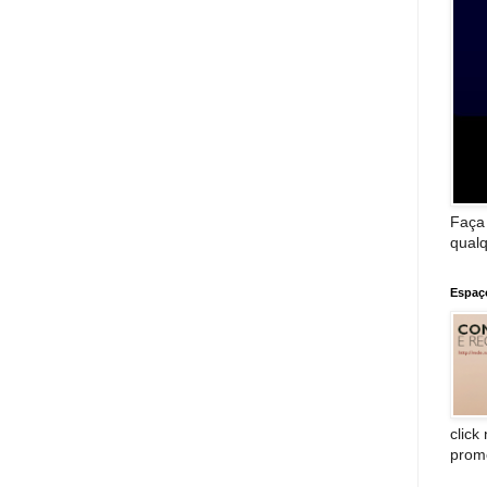
Faça
qualq
Espaç
click
prom