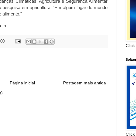
nças Climáticas, Agricultura e Segurança Alimentar
a pesquisa em agricultura. "Em algum lugar do mundo
 alimento."
eta
:00
Click
:
Solta
Página inicial
Postagem mais antiga
m)
Click