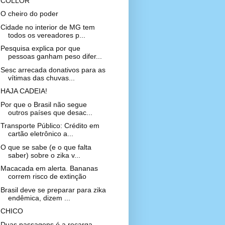
COLLOR
O cheiro do poder
Cidade no interior de MG tem
todos os vereadores p...
Pesquisa explica por que
pessoas ganham peso difer...
Sesc arrecada donativos para as
vítimas das chuvas...
HAJA CADEIA!
Por que o Brasil não segue
outros países que desac...
Transporte Público: Crédito em
cartão eletrônico a...
O que se sabe (e o que falta
saber) sobre o zika v...
Macacada em alerta. Bananas
correm risco de extinção
Brasil deve se preparar para zika
endêmica, dizem ...
CHICO
Duas passagens é a recarga