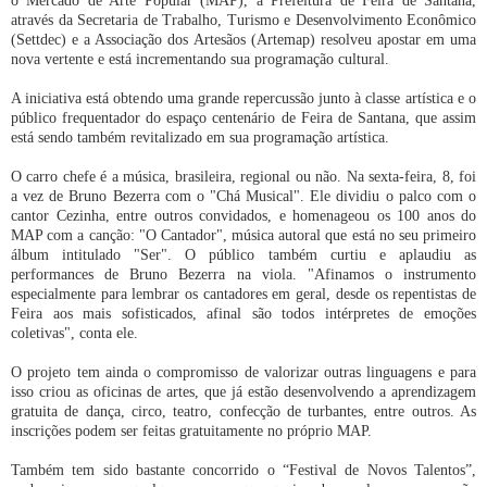
o Mercado de Arte Popular (MAP), a Prefeitura de Feira de Santana,
através da Secretaria de Trabalho, Turismo e Desenvolvimento Econômico
(Settdec) e a Associação dos Artesãos (Artemap) resolveu apostar em uma
nova vertente e está incrementando sua programação cultural.
A iniciativa está obtendo uma grande repercussão junto à classe artística e o
público frequentador do espaço centenário de Feira de Santana, que assim
está sendo também revitalizado em sua programação artística.
O carro chefe é a música, brasileira, regional ou não. Na sexta-feira, 8, foi
a vez de Bruno Bezerra com o "Chá Musical". Ele dividiu o palco com o
cantor Cezinha, entre outros convidados, e homenageou os 100 anos do
MAP com a canção: "O Cantador", música autoral que está no seu primeiro
álbum intitulado "Ser". O público também curtiu e aplaudiu as
performances de Bruno Bezerra na viola. "Afinamos o instrumento
especialmente para lembrar os cantadores em geral, desde os repentistas de
Feira aos mais sofisticados, afinal são todos intérpretes de emoções
coletivas", conta ele.
O projeto tem ainda o compromisso de valorizar outras linguagens e para
isso criou as oficinas de artes, que já estão desenvolvendo a aprendizagem
gratuita de dança, circo, teatro, confecção de turbantes, entre outros. As
inscrições podem ser feitas gratuitamente no próprio MAP.
Também tem sido bastante concorrido o “Festival de Novos Talentos”,