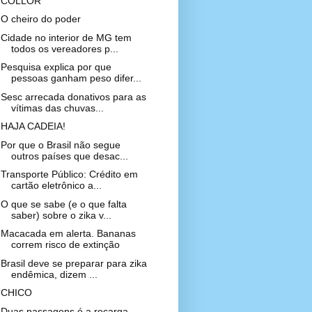
COLLOR
O cheiro do poder
Cidade no interior de MG tem
todos os vereadores p...
Pesquisa explica por que
pessoas ganham peso difer...
Sesc arrecada donativos para as
vítimas das chuvas...
HAJA CADEIA!
Por que o Brasil não segue
outros países que desac...
Transporte Público: Crédito em
cartão eletrônico a...
O que se sabe (e o que falta
saber) sobre o zika v...
Macacada em alerta. Bananas
correm risco de extinção
Brasil deve se preparar para zika
endêmica, dizem ...
CHICO
Duas passagens é a recarga