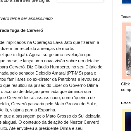
ua obra será sempre digna.”
Tocan
rveró teme ser assassinado
trada fuga de Cerveró
de implicados na Operação Lava Jato que fizeram a
 dizem ter recebido ameaças de morte.
el que o diga!). Agora, surge uma revelação que
gue preso, e lança uma nova visão sobre um detalhe
para Cerveró. Diz Cláudio Humberto, no seu Diário do
ginada pelo senador Delcídio Amaral (PT-MS) para o
u familiares do ex-diretor da Petrobras e levou seu
Click
ião que resultou na prisão do Líder do Governo Dilma
comp
 o acordo de delação premiada que diminua sua
 que Cerveró fosse assassinado, como ‘queima de
lcídio, Cerveró passaria pelo Mato Grosso do Sul e,
Grand
De lá, viajaria para a Espanha.
am que a passagem pelo Mato Grosso do Sul deixaria
de aluguel. O conteúdo da delação de Nestor Cerveró
muito. Até envolveu a presidente Dilma e seu