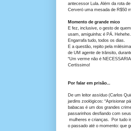
antecessor Lula. Além da rota de
Cerveró uma mesada de R$50 mil,
Momento de grande mico
E fez, inclusive, o gesto de q
usam, amiguinha: é PÁ. Hehehe.
Engarrafa tudo, todos os dias.
E a questão, repito pela milésim
de UM agente de trânsito, durante
“Um verme não é NECESSARIAM
Certíssimo!
Por falar em prisão...
De um leitor assíduo (Carlos Quin
jardins zoológicos: “Aprisionar 
babacas é um dos grandes crimes 
passarinhos desfiando com seus f
mulheres e crianças. Por tudo is
o passado até o momento: que ge