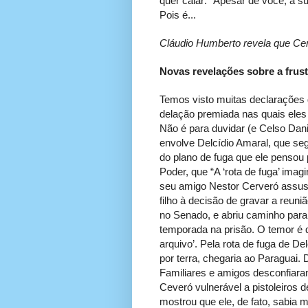
quer calar: “Apesar de você, a s
Pois é...
Cláudio Humberto revela que Ce
Novas revelações sobre a frus
Temos visto muitas declarações 
delação premiada nas quais eles
Não é para duvidar (e Celso Dani
envolve Delcídio Amaral, que se
do plano de fuga que ele pensou 
Poder, que “A ‘rota de fuga’ ima
seu amigo Nestor Cerveró assusto
filho à decisão de gravar a reun
no Senado, e abriu caminho para
temporada na prisão. O temor é
arquivo’. Pela rota de fuga de De
por terra, chegaria ao Paraguai. 
Familiares e amigos desconfiar
Ceveró vulnerável a pistoleiros 
mostrou que ele, de fato, sabia 