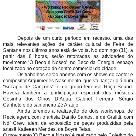
Depois de um curto período em recesso, uma das
mais relevantes ações de caráter cultural de Feira de
Santana nos últimos anos está de volta. No domingo (31), a
partir das 8 horas, serão retomadas as atividades do
movimento ‘O Beco é Nosso’, no Beco da Energia, espaço
localizado no coração do centro comercial da cidade.
Os trabalhos serão abertos com os shows do cantor e
compositor Arquimedes Nascimento, que vai lançar o álbum
“Bocapiu de Canções”, e do grupo feirense Roça Sound.
Haverá também a participação especial dos músicos
Cesinha dos Olhos D’Água, Gabriel Ferreira, Sérgio
Canhoto e do sanfoneiro Zé Araújo.
Ainda teremos a realização de dois workshops, de
Reciclagem, com o artista Danilo Santos, e de Grafitti, com
Ndf Crew, além da exposição de peças produzidas pela
artesã Katleeen Mendes, da Boyrá Teias.
O movimento 'O Beco é Nosso' é realizado pelo Coletivo do