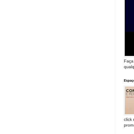
Faça
qualq
Espaç
click
prom