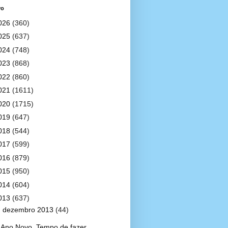
vo
026
(360)
025
(637)
024
(748)
023
(868)
022
(860)
021
(1611)
020
(1715)
019
(647)
018
(544)
017
(599)
016
(879)
015
(950)
014
(604)
013
(637)
▼
dezembro 2013
(44)
Ano Novo. Tempo de fazer