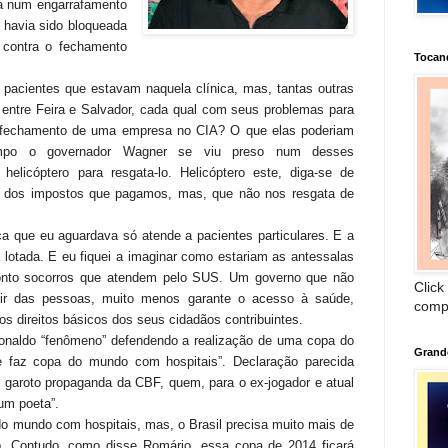
a num engarrafamento
a havia sido bloqueada
 contra o fechamento
Tocan
pacientes que estavam naquela clínica, mas, tantas outras
entre Feira e Salvador, cada qual com seus problemas para
o fechamento de uma empresa no CIA? O que elas poderiam
empo o governador Wagner se viu preso num desses
elicóptero para resgata-lo. Helicóptero este, diga-se de
o dos impostos que pagamos, mas, que não nos resgata de
ca que eu aguardava só atende a pacientes particulares. E a
 lotada. E eu fiquei a imaginar como estariam as antessalas
pronto socorros que atendem pelo SUS. Um governo que não
Click
 vir das pessoas, muito menos garante o acesso à saúde,
comp
s direitos básicos dos seus cidadãos contribuintes.
onaldo “fenômeno” defendendo a realização de uma copa do
Grand
e faz copa do mundo com hospitais”. Declaração parecida
 garoto propaganda da CBF, quem, para o ex-jogador e atual
um poeta”.
o mundo com hospitais, mas, o Brasil precisa muito mais de
. Contudo, como disse Romário, essa copa de 2014 ficará