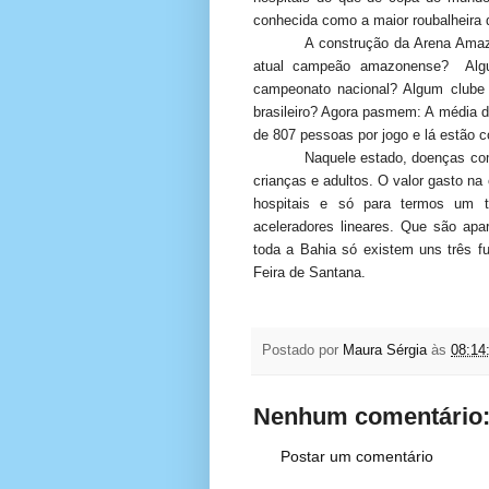
conhecida como a maior roubalheira d
A construção da Arena Ama
atual campeão amazonense?
Alg
campeonato nacional? Algum clube 
brasileiro? Agora pasmem: A média 
de 807 pessoas por jogo e lá estão 
Naquele estado, doenças com
crianças e adultos. O valor gasto na
hospitais e só para termos um t
aceleradores lineares. Que são apa
toda a Bahia só existem uns três f
Feira de Santana.
Postado por
Maura Sérgia
às
08:14
Nenhum comentário
Postar um comentário