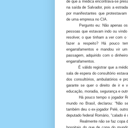
de que a médica encontrava-se pres
na saída de Salvador, pois a estrad
por manifestantes que protestavam
de uma empresa no CIA.
Pergunto eu: Não apenas os 
pessoas que estavam indo ou vindo 
resolver, o que tinham a ver com 
fazer a respeito? Há pouco t
engarrafamentos e mandou vir um h
passagem, adquirido com o dinheir
engarrafamentos.
É válido registrar que a médi
sala de espera do consultório estava
dos consultórios, ambulatórios e 
garante se quer o direito de ir e
educação, moradia, segurança e outro
Há pouco tempo o jogador R
mundo no Brasil, declarou: “Não s
também deu o ex-jogador Pelé, outro
deputado federal Romário, “calado é 
Realmente não se faz copa d
hospitais do que de copa do mundo