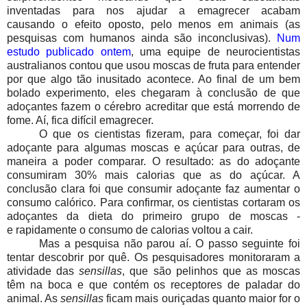
inventadas para nos ajudar a emagrecer acabam
causando o efeito oposto, pelo menos em animais (as
pesquisas com humanos ainda são inconclusivas).
Num
estudo publicado ontem
, uma equipe de neurocientistas
australianos contou que usou moscas de fruta para entender
por que algo tão inusitado acontece. Ao final de um bem
bolado experimento, eles chegaram à conclusão de que
adoçantes fazem o cérebro acreditar que está morrendo de
fome. Aí, fica difícil emagrecer.
O que os cientistas fizeram, para começar, foi dar
adoçante para algumas moscas e açúcar para outras, de
maneira a poder comparar. O resultado: as do adoçante
consumiram 30% mais calorias que as do açúcar. A
conclusão clara foi que consumir adoçante faz aumentar o
consumo calórico. Para confirmar, os cientistas cortaram os
adoçantes da dieta do primeiro grupo de moscas -
e rapidamente o consumo de calorias voltou a cair.
Mas a pesquisa não parou aí. O passo seguinte foi
tentar descobrir por quê. Os pesquisadores monitoraram a
atividade das
sensillas
, que são pelinhos que as moscas
têm na boca e que contém os receptores de paladar do
animal. As
sensillas
ficam mais ouriçadas quanto maior for o