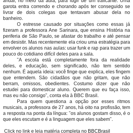
andar, no meio da aula, para fugir de um traficante. Uma
garota entra correndo e chorando após ter conseguido se
livrar de dois colegas que tentavam abusar dela no
banheiro.
O estresse causado por situações como essas já
fizeram a professora Ane Sarinara, que ensina História na
periferia de São Paulo, se afastar do trabalho e até pensar
em desistir. Mas recentemente ela criou uma estratégia para
envolver os alunos nas aulas: usar funk e rap para trazer um
pouco do cotidiano difícil deles para a sala.
"A escola está completamente fora da realidade
deles, e educação, sem significado, não tem sentido
nenhum. É aquela ideia: você finge que explica, eles fingem
que entendem. São cidadãos que não gritam, que não
berram, omissos, obedientes. Costumo dizer que não
estudei para domesticar aluno. Querem que eu faça isso,
mas eu não consigo", conta ela à BBC Brasil.
Para quem questiona a opção por esses ritmos
musicais, a professora de 27 anos, há oito na profissão, tem
a resposta na ponta da língua: "os alunos gostam disso, é o
que eles escutam e é a linguagem que eles sabem".
Click no link e leia matéria completa no
BBCBrasil