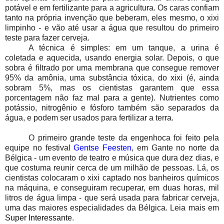
potável e em fertilizante para a agricultura. Os caras confiam
tanto na própria invenção que beberam, eles mesmo, o xixi
limpinho - e vão até usar a água que resultou do primeiro
teste para fazer cerveja.
A técnica é simples: em um tanque, a urina é
coletada e aquecida, usando energia solar. Depois, o que
sobra é filtrado por uma membrana que consegue remover
95% da amônia, uma substância tóxica, do xixi (é, ainda
sobram 5%, mas os cientistas garantem que essa
porcentagem não faz mal para a gente). Nutrientes como
potássio, nitrogênio e fósforo também são separados da
água, e podem ser usados para fertilizar a terra.
O primeiro grande teste da engenhoca foi feito pela
equipe no festival
Gentse Feesten
, em Gante no norte da
Bélgica - um evento de teatro e música que dura dez dias, e
que costuma reunir cerca de um milhão de pessoas. Lá, os
cientistas colocaram o xixi captado nos banheiros químicos
na máquina, e conseguiram recuperar, em duas horas, mil
litros de água limpa - que será usada para fabricar cerveja,
uma das maiores especialidades da Bélgica. Leia mais em
Super Interessante
.