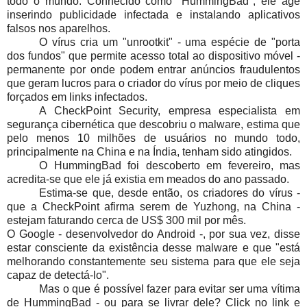
todo o mundo. Conhecido como "HummingBad", ele age
inserindo publicidade infectada e instalando aplicativos
falsos nos aparelhos.
O vírus cria um "unrootkit" - uma espécie de "porta
dos fundos" que permite acesso total ao dispositivo móvel -
permanente por onde podem entrar anúncios fraudulentos
que geram lucros para o criador do vírus por meio de cliques
forçados em links infectados.
A CheckPoint Security, empresa especialista em
segurança cibernética que descobriu o malware, estima que
pelo menos 10 milhões de usuários no mundo todo,
principalmente na China e na Índia, tenham sido atingidos.
O HummingBad foi descoberto em fevereiro, mas
acredita-se que ele já existia em meados do ano passado.
Estima-se que, desde então, os criadores do vírus -
que a CheckPoint afirma serem de Yuzhong, na China -
estejam faturando cerca de US$ 300 mil por mês.
O Google - desenvolvedor do Android -, por sua vez, disse
estar consciente da existência desse malware e que "está
melhorando constantemente seu sistema para que ele seja
capaz de detectá-lo".
Mas o que é possível fazer para evitar ser uma vítima
de HummingBad - ou para se livrar dele? Click no link e