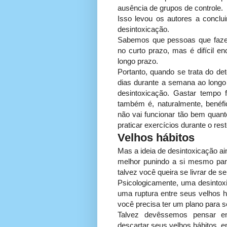
ausência de grupos de controle.
Isso levou os autores a conclu
desintoxicação.
Sabemos que pessoas que fazem
no curto prazo, mas é difícil 
longo prazo.
Portanto, quando se trata do det
dias durante a semana ao long
desintoxicação. Gastar tempo
também é, naturalmente, benéf
não vai funcionar tão bem quan
praticar exercícios durante o rest
Velhos hábitos
Mas a ideia de desintoxicação a
melhor punindo a si mesmo pa
talvez você queira se livrar de 
Psicologicamente, uma desintox
uma ruptura entre seus velhos há
você precisa ter um plano para se
Talvez devêssemos pensar e
descartar seus velhos hábitos, e