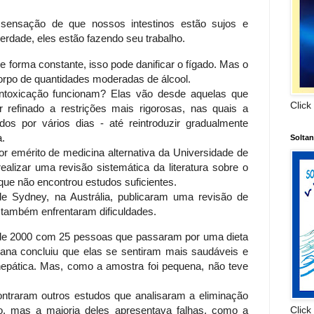
ensação de que nossos intestinos estão sujos e
erdade, eles estão fazendo seu trabalho.
 forma constante, isso pode danificar o fígado. Mas o
orpo de quantidades moderadas de álcool.
sintoxicação funcionam? Elas vão desde aquelas que
Click
r refinado a restrições mais rigorosas, nas quais a
os por vários dias - até reintroduzir gradualmente
.
Solta
r emérito de medicina alternativa da Universidade de
ealizar uma revisão sistemática da literatura sobre o
rque não encontrou estudos suficientes.
e Sydney, na Austrália, publicaram uma revisão de
 também enfrentaram dificuldades.
de 2000 com 25 pessoas que passaram por uma dieta
ana concluiu que elas se sentiram mais saudáveis e
epática. Mas, como a amostra foi pequena, não teve
traram outros estudos que analisaram a eliminação
Click
po, mas a maioria deles apresentava falhas, como a