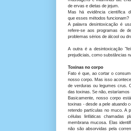
de ervas e dietas de jejum.
Mas há evidência científica d
que esses métodos funcionam?
A palavra desintoxicação é us
refere-se aos programas de d
problemas sérios de álcool ou dr
A outra é a desintoxicação "fe
prejudiciais, como substâncias na
Toxinas no corpo
Fato é que, ao cortar o consum
nosso corpo. Mas isso acontec
de verduras ou legumes crus. C
das toxinas. Se não, estaríamos
Basicamente, nosso corpo está 
toxinas - desde a pele atuando c
retendo partículas no muco. A p
células linfáticas chamadas
membrana mucosa. Elas identif
não são absorvidas pela corren