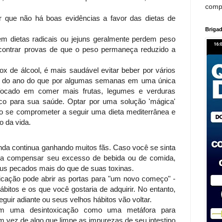
comp
ir que não há boas evidências a favor das dietas de
Brigad
 dietas radicais ou jejuns geralmente perdem peso
encontrar provas de que o peso permaneça reduzido a
ox de álcool, é mais saudável evitar beber por vários
o do ano do que por algumas semanas em uma única
 focado em comer mais frutas, legumes e verduras
ico para sua saúde. Optar por uma solução 'mágica'
to se comprometer a seguir uma dieta mediterrânea e
o da vida.
inda continua ganhando muitos fãs. Caso você se sinta
ra compensar seu excesso de bebida ou de comida,
seus pecados mais do que de suas toxinas.
icação pode abrir as portas para "um novo começo" -
bitos e os que você gostaria de adquirir. No entanto,
guir adiante ou seus velhos hábitos vão voltar.
m uma desintoxicação como uma metáfora para
m vez de algo que limpe as impurezas de seu intestino