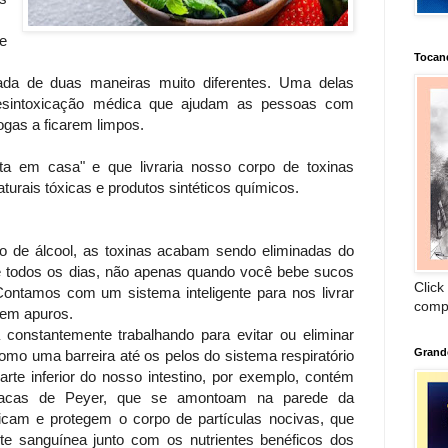
e
Tocan
ada de duas maneiras muito diferentes. Uma delas
esintoxicação médica que ajudam as pessoas com
ogas a ficarem limpos.
ita em casa" e que livraria nosso corpo de toxinas
turais tóxicas e produtos sintéticos químicos.
o de álcool, as toxinas acabam sendo eliminadas do
e todos os dias, não apenas quando você bebe sucos
Click
ontamos com um sistema inteligente para nos livrar
comp
 em apuros.
constantemente trabalhando para evitar ou eliminar
Grand
omo uma barreira até os pelos do sistema respiratório
arte inferior do nosso intestino, por exemplo, contém
 placas de Peyer, que se amontoam na parede da
icam e protegem o corpo de partículas nocivas, que
te sanguínea junto com os nutrientes benéficos dos