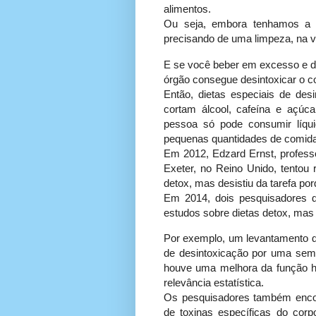
alimentos.
Ou seja, embora tenhamos a s
precisando de uma limpeza, na v
E se você beber em excesso e de
órgão consegue desintoxicar o c
Então, dietas especiais de de
cortam álcool, cafeína e açúca
pessoa só pode consumir líquid
pequenas quantidades de comida
Em 2012, Edzard Ernst, professo
Exeter, no Reino Unido, tentou r
detox, mas desistiu da tarefa po
Em 2014, dois pesquisadores d
estudos sobre dietas detox, mas
Por exemplo, um levantamento 
de desintoxicação por uma sem
houve uma melhora da função h
relevância estatística.
Os pesquisadores também encon
de toxinas específicas do cor