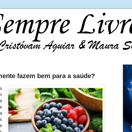
lmente fazem bem para a saúde?
s
m
a
e
a
s
e
s