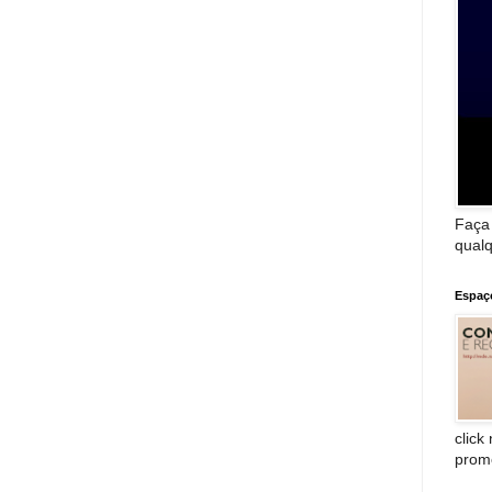
Faça
qualq
Espaç
click
prom