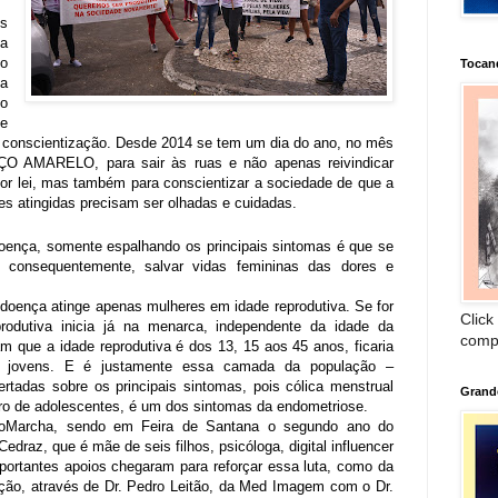
s
a
o
Tocan
a
o
e
 conscientização. Desde 2014 se tem um dia do ano, no mês
O AMARELO, para sair às ruas e não apenas reivindicar
o por lei, mas também para conscientizar a sociedade de que a
es atingidas precisam ser olhadas e cuidadas.
oença, somente espalhando os principais sintomas é que se
, consequentemente, salvar vidas femininas das dores e
doença atinge apenas mulheres em idade reprodutiva. Se for
Click
rodutiva inicia já na menarca, independente da idade da
comp
 que a idade reprodutiva é dos 13, 15 aos 45 anos, ficaria
as jovens. E é justamente essa camada da população –
ertadas sobre os principais sintomas, pois
cólica menstrual
Grand
ero de adolescentes, é um dos sintomas da endometriose.
oMarcha
,
sendo em Feira de Santana o segundo ano do
draz, que é mãe de seis filhos, psicóloga, digital influencer
portantes apoios chegaram para reforçar essa luta, como da
zação, através de Dr. Pedro Leitão, da Med Imagem com o Dr.