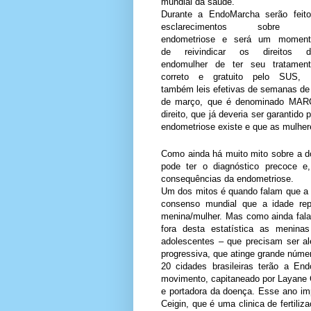
mundial da saúde.
Durante a EndoMarcha serão feito
esclarecimentos sobre 
endometriose e será um moment
de reivindicar os direitos d
endomulher de ter seu tratament
correto e gratuito pelo SUS, 
também leis efetivas de semanas de
de março, que é denominado MARÇ
direito, que já deveria ser garantid
endometriose existe e que as mulher
Como ainda há muito mito sobre a d
pode ter o diagnóstico precoce e
consequências da endometriose.
Um dos mitos é quando falam que a 
consenso mundial que a idade rep
menina/mulher.
Mas como ainda falam
fora desta estatística as menin
adolescentes – que precisam ser al
progressiva, que atinge grande núm
20 cidades brasileiras
terão a End
movimento, capitaneado por Layane Ce
e portadora da doença. Esse ano im
Ceigin, que é uma clinica de fertili