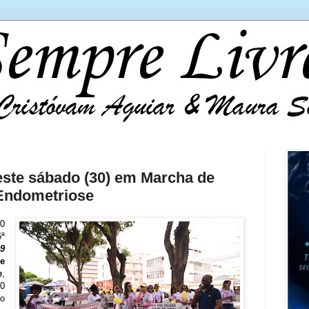
ste sábado (30) em Marcha de
Endometriose
0
6ª
9
e
e
,
0
o