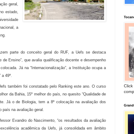
ação geral,
no estado,
Tocan
iversidade
nacional, a
ing.
fazem parte do conceito geral do RUF, a Uefs se destaca
e de Ensino”, que avalia qualificação docente e desempenho
colocada. Já na “Internacionalização”, a Instituição ocupa a
 a 49ª.
Click
fs também foi constatado pelo Ranking este ano. O curso
comp
lhor da Bahia, 15º melhor do país, no quesito “Qualidade de
te. Já o de Biologia, tem a 8ª colocação na avaliação dos
Grand
o país na avaliação geral.
ofessor Evandro do Nascimento, “os resultados da avaliação
excelência acadêmica da Uefs, já consolidada em âmbito