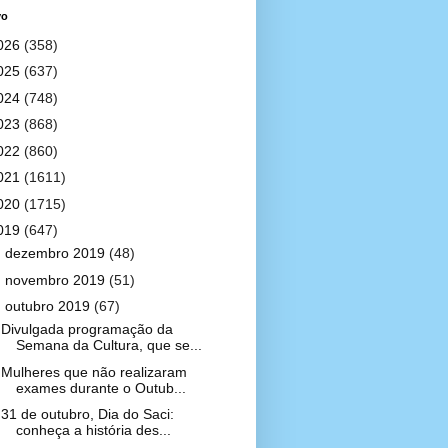
vo
026
(358)
025
(637)
024
(748)
023
(868)
022
(860)
021
(1611)
020
(1715)
019
(647)
►
dezembro 2019
(48)
►
novembro 2019
(51)
▼
outubro 2019
(67)
Divulgada programação da
Semana da Cultura, que se...
Mulheres que não realizaram
exames durante o Outub...
31 de outubro, Dia do Saci:
conheça a história des...