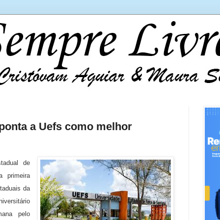
aponta a Uefs como melhor
tadual de
 primeira
taduais da
versitário
mana pelo