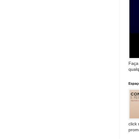
Faça
qualq
Espaç
click
prom