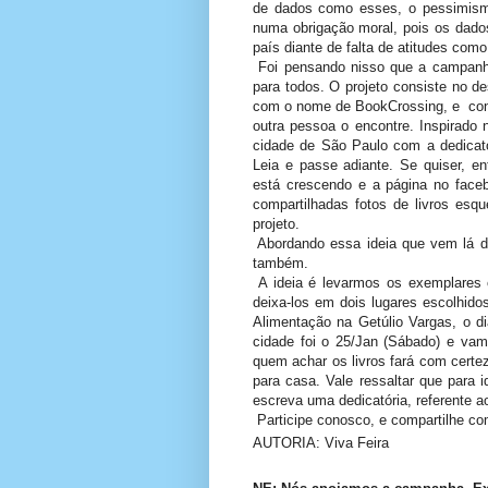
de dados como esses, o pessimismo
numa obrigação moral, pois os dado
país diante de falta de atitudes com
Foi pensando nisso que a campanha “
para todos. O projeto consiste no de
com o nome de BookCrossing, e consi
outra pessoa o encontre. Inspirado 
cidade de São Paulo com a dedicató
Leia e passe adiante. Se quiser, e
está crescendo e a página no faceb
compartilhadas fotos de livros esq
projeto.
Abordando essa ideia que vem lá de
também.
A ideia é levarmos os exemplares 
deixa-los em dois lugares escolhid
Alimentação na Getúlio Vargas, o d
cidade foi o 25/Jan (Sábado) e va
quem achar os livros fará com certe
para casa. Vale ressaltar que para 
escreva uma dedicatória, referente ao
Participe conosco, e compartilhe c
AUTORIA: Viva Feira