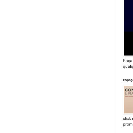
Faça
qualq
Espaç
click
prom