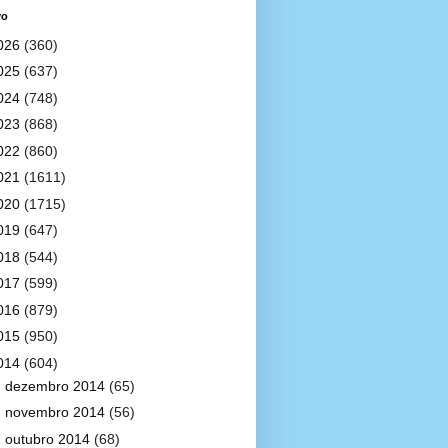
vo
026
(360)
025
(637)
024
(748)
023
(868)
022
(860)
021
(1611)
020
(1715)
019
(647)
018
(544)
017
(599)
016
(879)
015
(950)
014
(604)
►
dezembro 2014
(65)
►
novembro 2014
(56)
►
outubro 2014
(68)