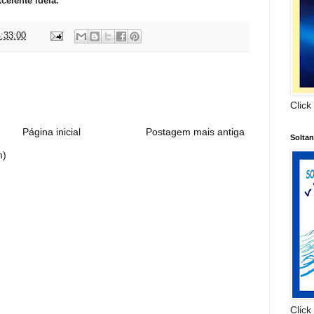
elente idéia.
:33:00
:
Click
Página inicial
Postagem mais antiga
Solta
m)
Click