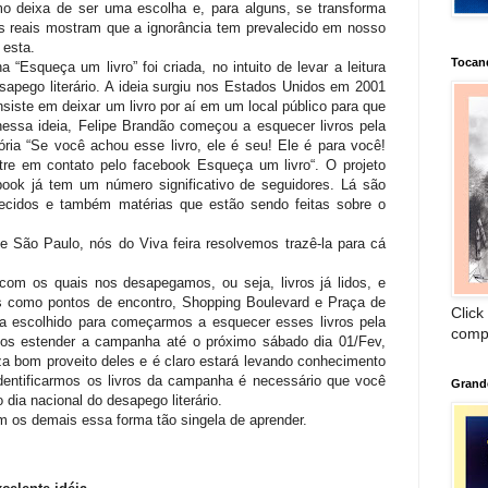
 deixa de ser uma escolha e, para alguns, se transforma
s reais mostram que a ignorância tem prevalecido em nosso
o esta.
Tocan
Esqueça um livro” foi criada, no intuito de levar a leitura
sapego literário. A ideia surgiu nos Estados Unidos em 2001
ste em deixar um livro por aí em um local público para que
nessa ideia, Felipe Brandão começou a esquecer livros pela
ria “Se você achou esse livro, ele é seu! Ele é para você!
ntre em contato pelo facebook Esqueça um livro“. O projeto
ook já tem um número significativo de seguidores. Lá são
uecidos e também matérias que estão sendo feitas sobre o
 São Paulo, nós do Viva feira resolvemos trazê-la para cá
com os quais nos desapegamos, ou seja, livros já lidos, e
os como pontos de encontro, Shopping Boulevard e Praça de
Click
ia escolhido para começarmos a esquecer esses livros pela
comp
mos estender a campanha até o próximo sábado dia 01/Fev,
za bom proveito deles e é claro estará levando conhecimento
identificarmos os livros da campanha é necessário que você
Grand
 dia nacional do desapego literário.
om os demais essa forma tão singela de aprender.