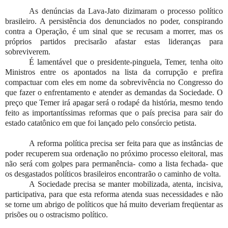
As denúncias da Lava-Jato dizimaram o processo político
brasileiro. A persistência dos denunciados no poder, conspirando
contra a Operação, é um sinal que se recusam a morrer, mas os
próprios partidos precisarão afastar estas lideranças para
sobreviverem.
É lamentável que o presidente-pinguela, Temer, tenha oito
Ministros entre os apontados na lista da corrupção e prefira
compactuar com eles em nome da sobrevivência no Congresso do
que fazer o enfrentamento e atender as demandas da Sociedade. O
preço que Temer irá apagar será o rodapé da história, mesmo tendo
feito as importantíssimas reformas que o país precisa para sair do
estado catatônico em que foi lançado pelo consórcio petista.
A reforma política precisa ser feita para que as instâncias de
poder recuperem sua ordenação no próximo processo eleitoral, mas
não será com golpes para permanência- como a lista fechada- que
os desgastados políticos brasileiros encontrarão o caminho de volta.
A Sociedade precisa se manter mobilizada, atenta, incisiva,
participativa, para que esta reforma atenda suas necessidades e não
se torne um abrigo de políticos que há muito deveriam freqüentar as
prisões ou o ostracismo político.