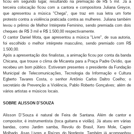
ficou em segundo lugar, resultando na premiação de R$ 5 mil. Já a
terceira colocação ficou com a cantora e compositora Juliana Greyce,
que apresentou a música "Chega", que traz em sua letra um forte
protesto contra a violência praticada contra as mulheres. Juliana também
levou o prêmio de Melhor Intérprete Feminino, sendo premiada com dois
cheques de R$ 3 mil e R$ 1.500,00 respectivamente.
O cantor Daniel Mota, que apresentou a música "Livre", de sua autoria,
foi escolhido o melhor intérprete masculino, sendo premiado com R$
1.500,00.
Após a apresentação dos finalistas, a animação ficou por conta da banda
Chicana, que trouxe o clima de Micareta para a Praça Padre Ovídio, que
recebeu um bom público. Estiveram presentes o presidente da Fundação
Municipal de Telecomunicações, Tecnologia da Informação e Cultura
Egberto Tavares Costa, o senhor Antônio Carlos Daltro Coelho; o
secretário de Prevenção a Violência, Pablo Roberto Gonçalves; além de
vários artistas e músicos locais.
SOBRE ALISSON D`SOUZA
Alisson D`Souza é natural de Feira de Santana. Além de cantor e
compositor, é instrumentista (toca guitarra e violão). Já atuou em várias
bandas, como Jardim samba, Revolu do Brasil, Xero Mole, Capim
Molhado, Asas Livres e Raízes do Nordeste. Também já acompanhou