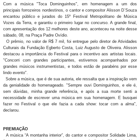
Com a música "Toca Dominguinhos", em homenagem a um dos
principais forrozeiros nordestinos, o cantor e compositor Alisson D`Souza
encantou público e jurados do 15º Festival Metropolitano de Música
Vozes da Terra, e garantiu o primeiro lugar no concurso. A grande final,
com apresentação dos 12 melhores deste ano, aconteceu na noite desse
sábado, 08, na Praça Padre Ovídio.
O prêmio, no valor de R$ 7 mil, foi entregue pelo diretor de Atividades
Culturais da Fundação Egberto Costa, Luiz Augusto de Oliveira. Alisson
destacou a importância do Festival para o incentivo aos artistas locais.
"Concorri com grandes participantes, estivemos acompanhados por
grandes músicos instrumentistas, e todos estão de parabéns por esse
lindo evento".
Sobre a música, que é de sua autoria, ele ressalta que a inspiração vem
da genialidade do homenageado. "Sempre ouvi Dominguinhos, e ele é,
sem dúvidas, minha grande referência, e após a sua morte senti a
necessidade de escrever uma música em sua homenagem. E busquei
fazer no Festival o que ele fazia a cada show: tocar com a alma",
declarou.
PREMIAÇÃO
A música “A montanha interior”, do cantor e compositor Solidade Lima,