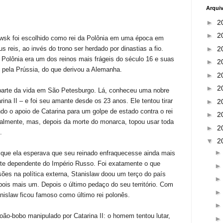
Arqui
►
2
►
2
wsk foi escolhido como rei da Polônia em uma época em
►
2
us reis, ao invés do trono ser herdado por dinastias a fio.
 Polônia era um dos reinos mais frágeis do século 16 e suas
►
2
 pela Prússia, do que derivou a Alemanha.
►
2
►
2
parte da vida em São Petesburgo. Lá, conheceu uma nobre
arina II – e foi seu amante desde os 23 anos. Ele tentou tirar
►
2
o o apoio de Catarina para um golpe de estado contra o rei
►
2
cialmente, mas, depois da morte do monarca, topou usar toda
►
2
.
▼
2
 que ela esperava que seu reinado enfraquecesse ainda mais
nte dependente do Império Russo. Foi exatamente o que
ões na política externa, Stanislaw doou um terço do país
epois mais um. Depois o último pedaço do seu território. Com
tanislaw ficou famoso como último rei polonês.
ão-bobo manipulado por Catarina II: o homem tentou lutar,