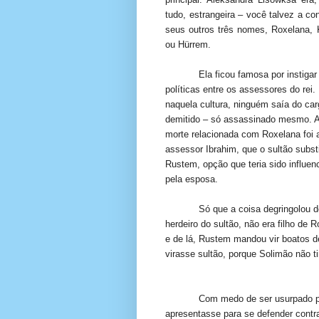
tudo, estrangeira – você talvez a co
seus outros três nomes, Roxelana,
ou Hürrem.
Ela ficou famosa por instigar
políticas entre os assessores do rei.
naquela cultura, ninguém saía do car
demitido – só assassinado mesmo. A
morte relacionada com Roxelana foi 
assessor Ibrahim, que o sultão substi
Rustem, opção que teria sido influen
pela esposa.
Só que a coisa degringolou 
herdeiro do sultão, não era filho de 
e de lá, Rustem mandou vir boatos 
virasse sultão, porque Solimão não ti
Com medo de ser usurpado pel
apresentasse para se defender contr