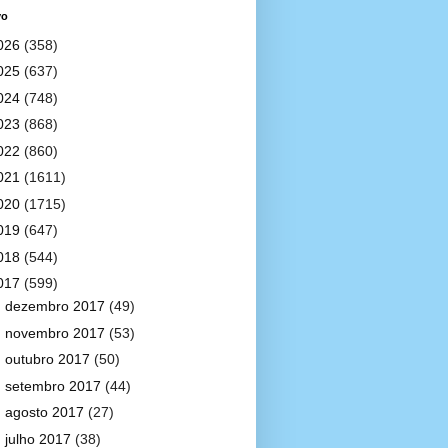
vo
026
(358)
025
(637)
024
(748)
023
(868)
022
(860)
021
(1611)
020
(1715)
019
(647)
018
(544)
017
(599)
►
dezembro 2017
(49)
►
novembro 2017
(53)
►
outubro 2017
(50)
►
setembro 2017
(44)
►
agosto 2017
(27)
►
julho 2017
(38)