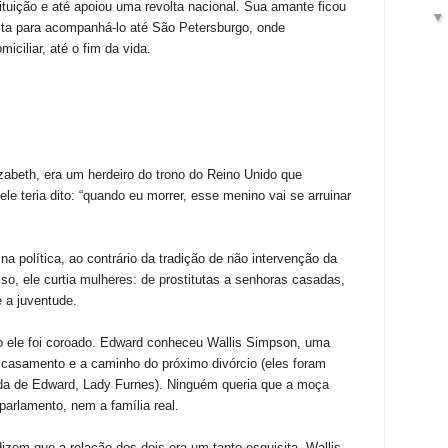
tituição e até apoiou uma revolta nacional. Sua amante ficou
a para acompanhá-lo até São Petersburgo, onde
iciliar, até o fim da vida.
izabeth, era um herdeiro do trono do Reino Unido que
le teria dito: “quando eu morrer, esse menino vai se arruinar
a política, ao contrário da tradição de não intervenção da
sso, ele curtia mulheres: de prostitutas a senhoras casadas,
 a juventude.
o ele foi coroado. Edward conheceu Wallis Simpson, uma
casamento e a caminho do próximo divórcio (eles foram
da de Edward, Lady Furnes). Ninguém queria que a moça
parlamento, nem a família real.
izem que a relação dos dois era um tanto esquisita. Wallis