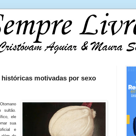
 históricas motivadas por sexo
o Otomano
 sultão.
ico, ele
rnar sua
ficial e
, além de