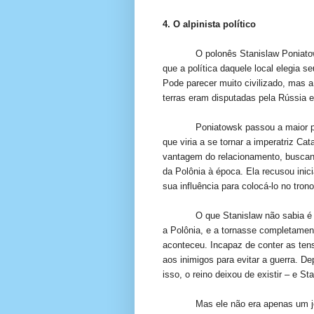
4. O alpinista político
O polonês Stanislaw Poniato
que a política daquele local elegia se
Pode parecer muito civilizado, mas a
terras eram disputadas pela Rússia e
Poniatowsk passou a maior 
que viria a se tornar a imperatriz Cat
vantagem do relacionamento, buscand
da Polônia à época. Ela recusou ini
sua influência para colocá-lo no trono
O que Stanislaw não sabia é
a Polônia, e a tornasse completame
aconteceu. Incapaz de conter as tens
aos inimigos para evitar a guerra. D
isso, o reino deixou de existir – e S
Mas ele não era apenas um jo