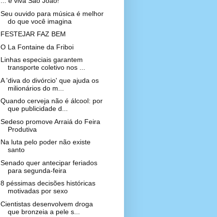
... e viva São João!
Seu ouvido para música é melhor
do que você imagina
FESTEJAR FAZ BEM
O La Fontaine da Friboi
Linhas especiais garantem
transporte coletivo nos ...
A 'diva do divórcio' que ajuda os
milionários do m...
Quando cerveja não é álcool: por
que publicidade d...
Sedeso promove Arraiá do Feira
Produtiva
Na luta pelo poder não existe
santo
Senado quer antecipar feriados
para segunda-feira
8 péssimas decisões históricas
motivadas por sexo
Cientistas desenvolvem droga
que bronzeia a pele s...