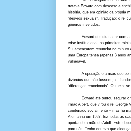
tratava Edward com descaso e enchia
história, que era opinião da própria
“desvios sexuais”. Tradução: o rei 
gêneros invertidos.
Edward decidiu casar com a
crise institucional: os primeiros min
Sul ameaçaram renunciar no minuto
uma Europa tensa (apenas 3 anos ant
vulnerável.
A oposição era mais que polí
divórcios que não fossem justificados 
“diferenças emocionais”. Ou seja: s
Edward até tentou segurar o 
irmão Albert, que virou o rei George 
condenado socialmente – mas há male
Alemanha em 1937, fez todas as saud
apertando a mão de Adolf. Este depo
para nós. Tenho certeza que alcança