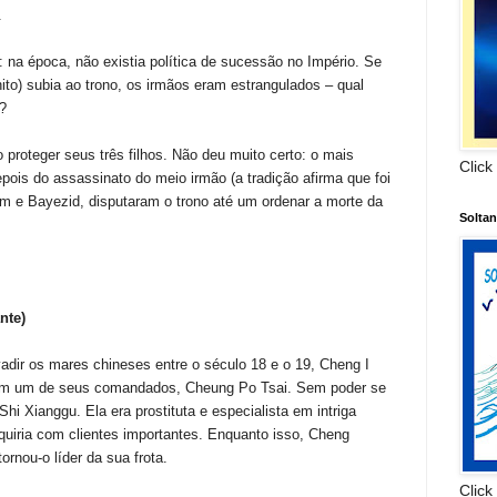
.
a: na época, não existia política de sucessão no Império. Se
ito) subia ao trono, os irmãos eram estrangulados – qual
é?
proteger seus três filhos. Não deu muito certo: o mais
Click
epois do assassinato do meio irmão (a tradição afirma que foi
im e Bayezid, disputaram o trono até um ordenar a morte da
Solta
nte)
adir os mares chineses entre o século 18 e o 19, Cheng I
om um de seus comandados, Cheung Po Tsai. Sem poder se
i Xianggu. Ela era prostituta e especialista em intriga
quiria com clientes importantes. Enquanto isso, Cheng
rnou-o líder da sua frota.
Click