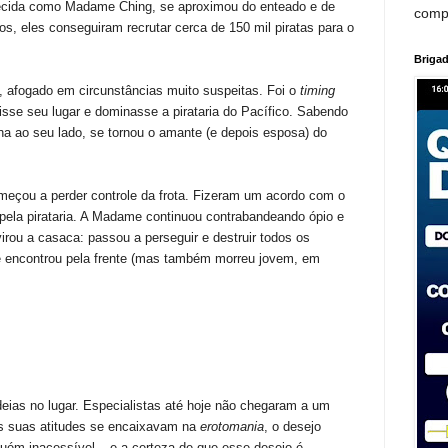
hecida como Madame Ching, se aproximou do enteado e de
comp
os, eles conseguiram recrutar cerca de 150 mil piratas para o
Brigad
 afogado em circunstâncias muito suspeitas. Foi o
timing
se seu lugar e dominasse a pirataria do Pacífico. Sabendo
na ao seu lado, se tornou o amante (e depois esposa) do
eçou a perder controle da frota. Fizeram um acordo com o
pela pirataria. A Madame continuou contrabandeando ópio e
rou a casaca: passou a perseguir e destruir todos os
e encontrou pela frente (mas também morreu jovem, em
deias no lugar. Especialistas até hoje não chegaram a um
s suas atitudes se encaixavam na
erotomania
, o desejo
guém inacessível – e a certeza de que esse desejo é