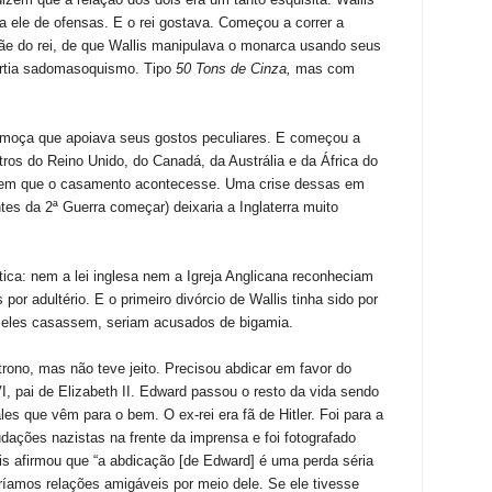
 ele de ofensas. E o rei gostava. Começou a correr a
 mãe do rei, de que Wallis manipulava o monarca usando seus
curtia sadomasoquismo. Tipo
50 Tons de Cinza,
mas com
 moça que apoiava seus gostos peculiares. E começou a
istros do Reino Unido, do Canadá, da Austrália e da África do
 em que o casamento acontecesse. Uma crise dessas em
es da 2ª Guerra começar) deixaria a Inglaterra muito
tica: nem a lei inglesa nem a Igreja Anglicana reconheciam
por adultério. E o primeiro divórcio de Wallis tinha sido por
e eles casassem, seriam acusados de bigamia.
trono, mas não teve jeito. Precisou abdicar em favor do
VI, pai de Elizabeth II. Edward passou o resto da vida sendo
s que vêm para o bem. O ex-rei era fã de Hitler. Foi para a
ações nazistas na frente da imprensa e foi fotografado
is afirmou que “a abdicação [de Edward] é uma perda séria
ríamos relações amigáveis por meio dele. Se ele tivesse