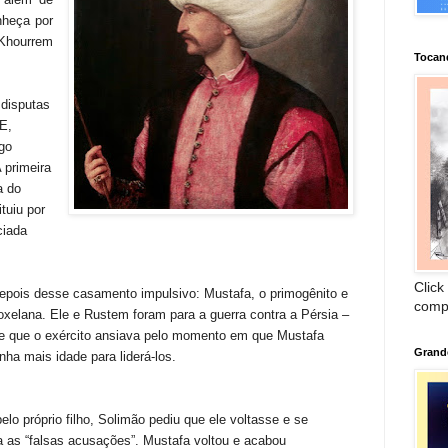
nheça por
 Khourrem
Tocan
 disputas
 E,
go
 primeira
a do
tuiu por
ciada
Click
depois desse casamento impulsivo: Mustafa, o primogênito e
comp
Roxelana. Ele e Rustem foram para a guerra contra a Pérsia –
de que o exército ansiava pelo momento em que Mustafa
Grand
nha mais idade para liderá-los.
o próprio filho, Solimão pediu que ele voltasse e se
a as “falsas acusações”. Mustafa voltou e acabou