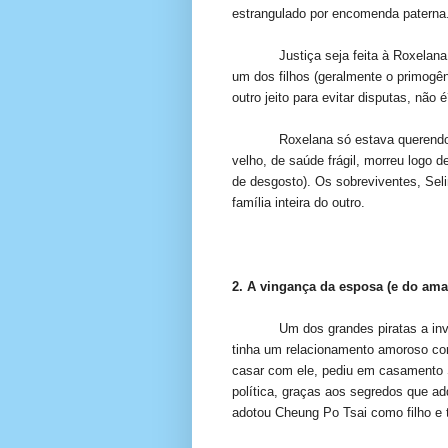
estrangulado por encomenda paterna
Justiça seja feita à Roxelan
um dos filhos (geralmente o primogên
outro jeito para evitar disputas, não 
Roxelana só estava querendo 
velho, de saúde frágil, morreu logo d
de desgosto). Os sobreviventes, Sel
família inteira do outro.
2. A vingança da esposa (e do ama
Um dos grandes piratas a inv
tinha um relacionamento amoroso c
casar com ele, pediu em casamento Sh
política, graças aos segredos que ad
adotou Cheung Po Tsai como filho e to