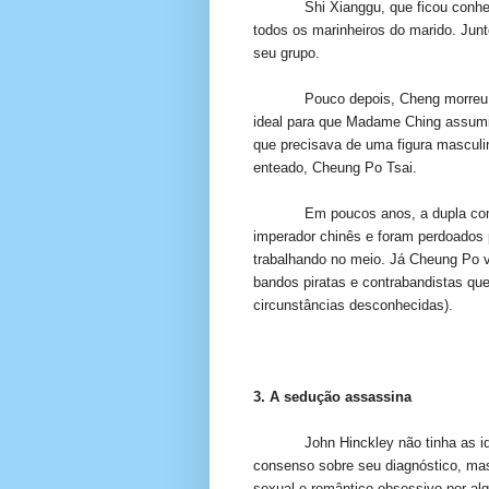
Shi Xianggu, que ficou con
todos os marinheiros do marido. Junt
seu grupo.
Pouco depois, Cheng morreu,
ideal para que Madame Ching assumis
que precisava de uma figura masculi
enteado, Cheung Po Tsai.
Em poucos anos, a dupla com
imperador chinês e foram perdoados 
trabalhando no meio. Já Cheung Po vi
bandos piratas e contrabandistas qu
circunstâncias desconhecidas).
3. A sedução assassina
John Hinckley não tinha as i
consenso sobre seu diagnóstico, ma
sexual e romântico obsessivo por al