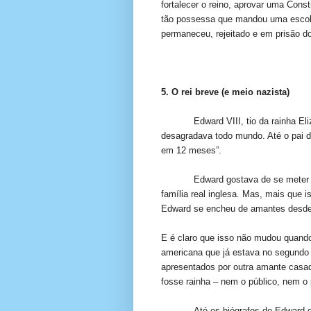
fortalecer o reino, aprovar uma Cons
tão possessa que mandou uma escolt
permaneceu, rejeitado e em prisão dom
5. O rei breve (e meio nazista)
Edward VIII, tio da rainha El
desagradava todo mundo. Até o pai de
em 12 meses”.
Edward gostava de se meter n
família real inglesa. Mas, mais que i
Edward se encheu de amantes desde
E é claro que isso não mudou quand
americana que já estava no segundo 
apresentados por outra amante casa
fosse rainha – nem o público, nem o 
Até os biógrafos de Edward d