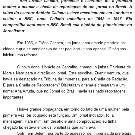
Ana Arruda Callado, jornalista e escritora, foi a primeira
mulher a ocupar a chefia de reportagem de um jornal no Brasil. A
viúva do escritor Antônio Callado esteve recentemente em Londres e
visitou a BBC, onde Callado trabalhou de 1942 a 1947. Ela
compartilha aqui com a BBC Brasil sua história de pioneirismo no
Jornalismo:
Em 1966, o Diário Carioca, um jornal com grande prestígio na
cidade e que se vangloriava de ser pequeno - tinha apenas 12 páginas -,
iniciou uma reforma.
O novo dono, Horácio de Carvalho, chamou o jurista Prudente de
Morais Neto para a direção do jornal. Este escolheu Zuenir Ventura, que
havia se destacado na Tribuna da Imprensa, para a Chefia de Redação.
E para a Chefia de Reportagem? Discutiram o tema e chegaram a um
nome: Ana Arruda, que no Jornal do Brasil havia assinado reportagens
importantes.
Houve grande propaganda em torno do fato de uma mulher, pela
primeira vez, ter ocupado esta função. Um jornal inovador, foi a
mensagem. Para mim, um desafio e uma comprovação: eu tinha
chegado lá; estava entre os jornalistas que admirava.
Sofri, em Belém, por parte do assessor de imprensa da prefeitura