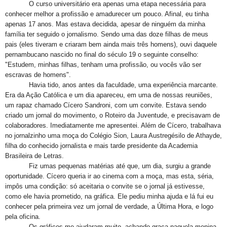
O curso universitário era apenas uma etapa necessária para
conhecer melhor a profissão e amadurecer um pouco. Afinal, eu tinha
apenas 17 anos. Mas estava decidida, apesar de ninguém da minha
família ter seguido o jornalismo. Sendo uma das doze filhas de meus
pais (eles tiveram e criaram bem ainda mais três homens), ouvi daquele
pernambucano nascido no final do século 19 o seguinte conselho:
"Estudem, minhas filhas, tenham uma profissão, ou vocês vão ser
escravas de homens".
Havia tido, anos antes da faculdade, uma experiência marcante.
Era da Ação Católica e um dia apareceu, em uma de nossas reuniões,
um rapaz chamado Cícero Sandroni, com um convite. Estava sendo
criado um jornal do movimento, o Roteiro da Juventude, e precisavam de
colaboradores. Imediatamente me apresentei. Além de Cícero, trabalhava
no jornalzinho uma moça do Colégio Sion, Laura Austregésilo de Athayde,
filha do conhecido jornalista e mais tarde presidente da Academia
Brasileira de Letras.
Fiz umas pequenas matérias até que, um dia, surgiu a grande
oportunidade. Cícero queria ir ao cinema com a moça, mas esta, séria,
impôs uma condição: só aceitaria o convite se o jornal já estivesse,
como ele havia prometido, na gráfica. Ele pediu minha ajuda e lá fui eu
conhecer pela primeira vez um jornal de verdade, a Última Hora, e logo
pela oficina.
Os gráficos me ajudaram muito, achando graça naquela menina