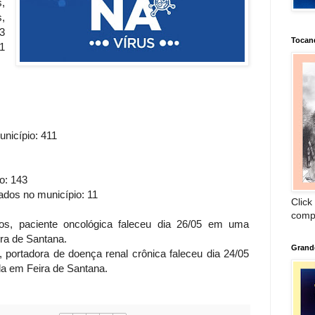
,
,
3
Tocan
1
nicípio: 411
o: 143
ados no município: 11
Click
comp
nos, paciente oncológica faleceu dia 26/05 em uma
ira de Santana.
Grand
, portadora de doença renal crônica faleceu dia 24/05
a em Feira de Santana.