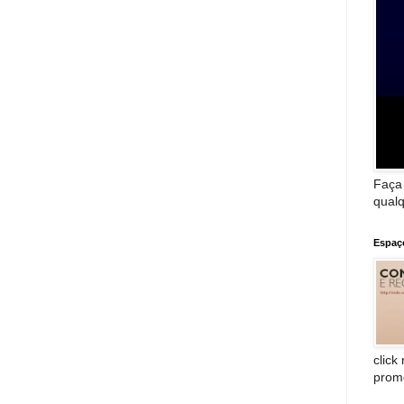
Faça
qualq
Espaç
click
prom