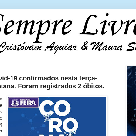
id-19 confirmados nesta terça-
ntana. Foram registrados 2 óbitos.
a
e
s
o
)
m