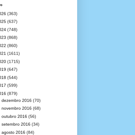
vo
026
(363)
025
(637)
024
(748)
023
(868)
022
(860)
021
(1611)
020
(1715)
019
(647)
018
(544)
017
(599)
016
(879)
►
dezembro 2016
(70)
►
novembro 2016
(68)
►
outubro 2016
(56)
►
setembro 2016
(34)
►
agosto 2016
(84)