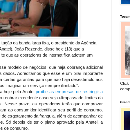
Tocan
tação da banda larga fixa, o presidente da Agência
natel), João Rezende, disse hoje (18) que a
te que as operadoras de internet fixa adotem um
odelo de negócios, que haja cobrança adicional
s dados. Acreditamos que esse é um pilar importante
ja certas garantias para que não haja desestímulo aos
Click
os imaginar um serviço sempre ilimitado”.
comp
oje pela Anatel
proíbe as empresas de restringir a
ou cobrar excedente caso seja ultrapassado limites da
Grand
ias. Nesse prazo, as operadoras terão que comprovar
am ao consumidor identificar seu perfil de consumo,
ade de esgotamento da franquia, além de acompanhar de
s. Só depois de ter o plano aprovado pela Anatel, a
tes de consumo.