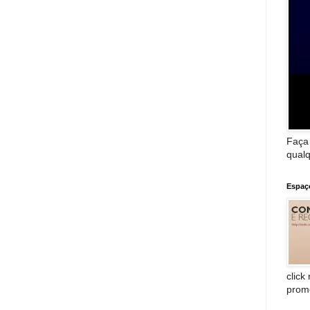
Faça
qualq
Espaç
click
prom