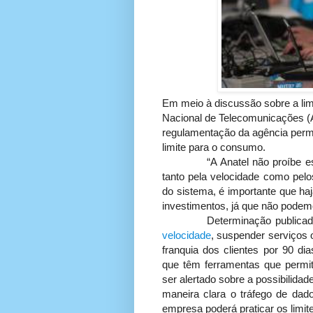
Em meio à discussão sobre a limi
Nacional de Telecomunicações (A
regulamentação da agência permi
limite para o consumo.
“A Anatel não proíbe esse m
tanto pela velocidade como pelo
do sistema, é importante que ha
investimentos, já que não podem
Determinação publicada h
velocidade
, suspender serviços 
franquia dos clientes por 90 d
que têm ferramentas que permit
ser alertado sobre a possibilid
maneira clara o tráfego de dado
empresa poderá praticar os limi