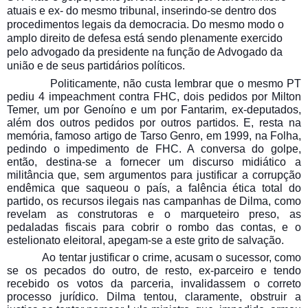
atuais e ex- do mesmo tribunal, inserindo-se dentro dos
procedimentos legais da democracia. Do mesmo modo o
amplo direito de defesa está sendo plenamente exercido
pelo advogado da presidente na função de Advogado da
união e de seus partidários políticos.
Politicamente, não custa lembrar que o mesmo PT
pediu 4 impeachment contra FHC, dois pedidos por Milton
Temer, um por Genoíno e um por Fantarim, ex-deputados,
além dos outros pedidos por outros partidos. E, resta na
memória, famoso artigo de Tarso Genro, em 1999, na Folha,
pedindo o impedimento de FHC. A conversa do golpe,
então, destina-se a fornecer um discurso midiático a
militância que, sem argumentos para justificar a corrupção
endêmica que saqueou o país, a falência ética total do
partido, os recursos ilegais nas campanhas de Dilma, como
revelam as construtoras e o marqueteiro preso, as
pedaladas fiscais para cobrir o rombo das contas, e o
estelionato eleitoral, apegam-se a este grito de salvação.
Ao tentar justificar o crime, acusam o sucessor, como
se os pecados do outro, de resto, ex-parceiro e tendo
recebido os votos da parceria, invalidassem o correto
processo jurídico. Dilma tentou, claramente, obstruir a