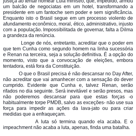
justiça ao tentar nomear Lula ministro, que, impedido, armou
um balcão de negociatas em um hotel, transformando a
presidente em um fantoche sem poder e sem significância.
Enquanto isto o Brasil segue em um processo violento de
afundamento econômico, moral, ético, administrativo, injusto
com a população. Impossibilitada de governar, falta a Dilma
a grandeza da renúncia.
Longe de nós, entretanto, acreditar que o poder em
que tem Cunha como segundo homem na linha sucessória
e Renan na terceira, seja a solução definitiva. É a opção do
momento, visto que a convocação de eleições, embora
tentadora, está fora da Constituição.
O que o Brasil precisa é não descansar no Day After,
não acreditar que vai amanhecer com a sensação do dever
cumprido. Evidente que Cunha e, talvez Renan, serão
rifados no dia seguinte. Será inevitável e serão presos, mas
não poderemos descansar para que estas forças -o
habitualmente torpe PMDB, salvo as exceções- não use sua
força para impedir as ações da lava-jato ou para criar
medidas que a enfraqueçam.
A luta só termina quando ela acaba. E o
impeachment não acaba a luta, apenas, finda uma batalha.