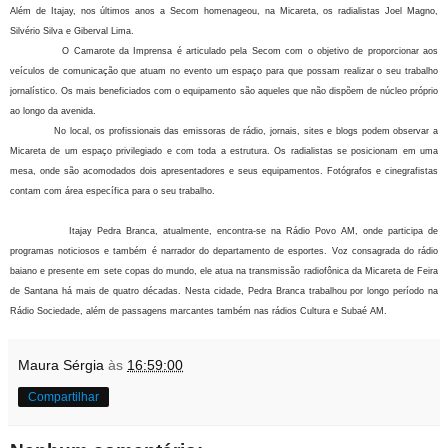
Além de Itajay, nos últimos anos a Secom homenageou, na Micareta, os radialistas Joel Magno,
Silvério Silva e Giberval Lima.
O Camarote da Imprensa é articulado pela Secom com o objetivo de proporcionar aos
veículos de comunicação que atuam no evento um espaço para que possam realizar o seu trabalho
jornalístico. Os mais beneficiados com o equipamento são aqueles que não dispõem de núcleo próprio
ao longo da avenida.
No local, os profissionais das emissoras de rádio, jornais, sites e blogs podem observar a
Micareta de um espaço privilegiado e com toda a estrutura. Os radialistas se posicionam em uma
mesa, onde são acomodados dois apresentadores e seus equipamentos. Fotógrafos e cinegrafistas
contam com área específica para o seu trabalho.
Itajay Pedra Branca, atualmente, encontra-se na Rádio Povo AM, onde participa de
programas noticiosos e também é narrador do departamento de esportes. Voz consagrada do rádio
baiano e presente em sete copas do mundo, ele atua na transmissão radiofônica da Micareta de Feira
de Santana há mais de quatro décadas. Nesta cidade, Pedra Branca trabalhou por longo período na
Rádio Sociedade, além de passagens marcantes também nas rádios Cultura e Subaé AM.
Maura Sérgia
às
16:59:00
Compartilhar